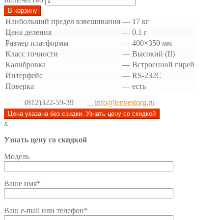
В корзину
Наибольший предел взвешивания
—
17 кг
Цена деления
—
0.1 г
Размер платформы
—
400×350 мм
Класс точности
—
Высокий (II)
Калибровка
—
Встроенной гирей
Интерфейс
—
RS-232C
Поверка
—
есть
(812)322-59-39
info@lenvestorg.ru
Цена указана без скидки. Узнать цену со скидкой
x
Узнать цену со скидкой
Модель
Ваше имя*
Ваш e-mail или телефон*