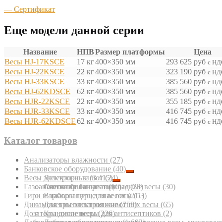
— Сертификат
Еще модели данной серии
Название
НПВ
Размер платформы
Цена
Весы HJ-17KSCE
17 кг
400×350 мм
293 625
руб
с НД
Весы HJ-22KSCE
22 кг
400×350 мм
323 190
руб
с НД
Весы HJ-33KSCE
33 кг
400×350 мм
385 560
руб
с НД
Весы HJ-62KDSCE
62 кг
400×350 мм
385 560
руб
с НД
Весы HJR-22KSCE
22 кг
400×350 мм
355 185
руб
с НД
Весы HJR-33KSCE
33 кг
400×350 мм
416 745
руб
с НД
Весы HJR-62KDSCE
62 кг
400×350 мм
416 745
руб
с НД
Каталог товаров
Анализаторы влажности
(27)
Банковское оборудование
(40)
Весы электронные
Детекторы валют
(3 415)
(24)
Газоанализаторы портативные
Счетчики банкнот
Автомобильные подкладные весы
(16)
(23)
(30)
Гири и наборы гирь для весов
Взрывозащищенные весы
(211)
(53)
Динамометры электронные
Для взвешивания животных весы
(759)
(65)
Дозаторы диспенсеры для антисептиков
Крановые весы
(226)
(2)