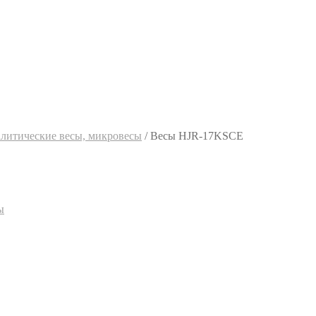
алитические весы, микровесы
/
Весы HJR-17KSCE
ы