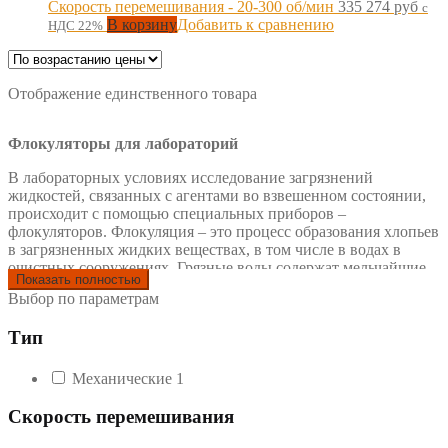
Скорость перемешивания - 20-300 об/мин
335 274
руб
с
В корзину
Добавить к сравнению
НДС 22%
Отображение единственного товара
Флокуляторы для лабораторий
В лабораторных условиях исследование загрязнений
жидкостей, связанных с агентами во взвешенном состоянии,
происходит с помощью специальных приборов –
флокуляторов. Флокуляция – это процесс образования хлопьев
в загрязненных жидких веществах, в том числе в водах в
очистных сооружениях. Грязные воды содержат мельчайшие
Показать полностью
частицы, которые находятся в так называемом подвешенном
Выбор по параметрам
состоянии.
Тип
Типы лабораторных флокуляторов
В зависимости от принципа работы флокуляторы можно
Механические
1
подразделить на механические и гидравлические.
Скорость перемешивания
Механические флокуояторы
создают вихреобразные
движения воды посредством внешних мешалок. При этом