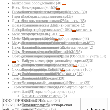
Банковское оборудование
(40)
Весы электронные
Детекторы валют
(3 415)
(24)
Газоанализаторы портативные
Счетчики банкнот
Автомобильные подкладные весы
(16)
(23)
(30)
Гири и наборы гирь для весов
Взрывозащищенные весы
(211)
(53)
Динамометры электронные
Для взвешивания животных весы
(759)
(65)
Дозаторы диспенсеры для антисептиков
Крановые весы
(226)
(2)
Лабораторное оборудование
Лабораторные весы, аналитические весы,
(1 692)
Мебель лабораторная
микровесы
pH-метры
(33)
(1 178)
(1 031)
Мебель медицинская
Медицинские весы
TDS-метры
Кресла медицинские лабораторные
(15)
(11)
(60)
(48)
Модули взвешивающие, весовые платформы
Паллетные весы
Аквадистилляторы, бидистилляторы
Столы для весов
Банкетки медицинские
(68)
(11)
(4)
(48)
(77)
Негатоскопы
Платформенные весы
Анализаторы вольтамперометрические
Столы лабораторные
Диваны медицинские
(5)
(322)
(918)
(7)
(2)
Облучатели и лампы бактерицидные
С печатью этикеток весы
Анализаторы серы
Столы-мойки лабораторные
Кресло донорское
(0)
(2)
(190)
(125)
(15)
Оборудование для автоматизации торговли и учета
Стержневые балочные весы
Бани лабораторные
Стулья лабораторные
Стулья медицинские
(95)
(0)
(4)
(60)
(14)
Счётные весы
Вакуумные аспирационные системы
Табуреты медицинские лабораторные
(32)
(2)
(26)
Оборудование для маркировки
Товарные весы
Вискозиметры
Шкафы вытяжные лабораторные
POS-системы
(4)
(47)
(315)
(276)
(390)
Складское оборудование
Торговые весы
Вортексы
Шкафы для хранения лабораторные
Принтеры чеков
Принтеры этикеток
(23)
(54)
(7)
(44)
(174)
(105)
Соединительные коробки
Фасовочные порционные весы
Гомогенизаторы
Смарт-терминалы
Риббоны красящая лента
Тележки складские
(8)
(3)
(2)
(17)
(44)
(219)
Тензодатчики
Деионизаторы воды
Сканеры штрихкодов
Штабелеры
(1 013)
(42)
(5)
(38)
Терминалы весовые, индикаторы весовые
Дозаторы лабораторные
Терминалы сбора данных
(409)
(17)
(25)
Термоэтикетки ЭКО и ТОП, термотрансферные
Инактиваторы сыворотки
Этикет-пистолеты
(3)
(2)
этикетки
Инкубаторы лабораторные
(24)
(22)
Климатические камеры
(6)
Колбонагреватели
(64)
ООО "ЛЕНВЕСТОРГ"
Колориметры
(8)
193079, Санкт-Петербург, Октябрьская
Кондуктометры
(19)
наб., д.74, корпус 2
Новости