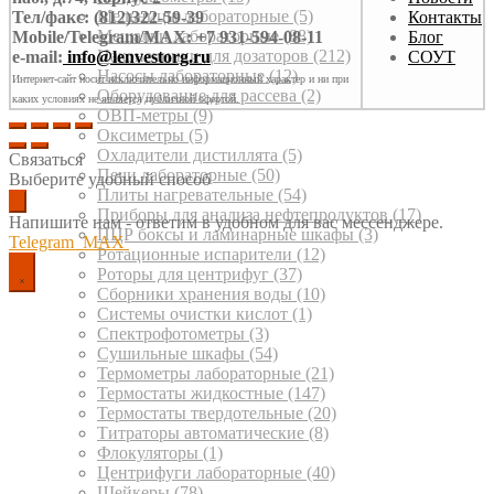
Мельницы лабораторные
(5)
Тел/факс: (812)322-59-39
Контакты
Мешалки лабораторные
(88)
Mobile/Telegram/MAX: +7 931-594-08-11
Блог
Наконечники для дозаторов
(212)
e-mail:
info@lenvestorg.ru
СОУТ
Насосы лабораторные
(12)
Интернет-сайт носит исключительно информационный характер и ни при
Оборудование для рассева
(2)
каких условиях не является публичной офертой.
ОВП-метры
(9)
Оксиметры
(5)
Охладители дистиллята
(5)
Связаться
Печи лабораторные
(50)
Выберите удобный способ
Плиты нагревательные
(54)
Приборы для анализа нефтепродуктов
(17)
Напишите нам - ответим в удобном для вас мессенджере.
ПЦР боксы и ламинарные шкафы
(3)
Telegram
MAX
Ротационные испарители
(12)
Роторы для центрифуг
(37)
Сборники хранения воды
(10)
Системы очистки кислот
(1)
Спектрофотометры
(3)
Сушильные шкафы
(54)
Термометры лабораторные
(21)
Термостаты жидкостные
(147)
Термостаты твердотельные
(20)
Титраторы автоматические
(8)
Флокуляторы
(1)
Центрифуги лабораторные
(40)
Шейкеры
(78)