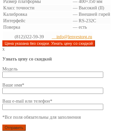
Размер платформы
—
400×350 мм
Класс точности
—
Высокий (II)
Калибровка
—
Внешней гирей
Интерфейс
—
RS-232C
Поверка
—
есть
(812)322-59-39
info@lenvestorg.ru
Цена указана без скидки. Узнать цену со скидкой
x
Узнать цену со скидкой
Модель
Ваше имя*
Ваш e-mail или телефон*
*Все поля обязательны для заполнения