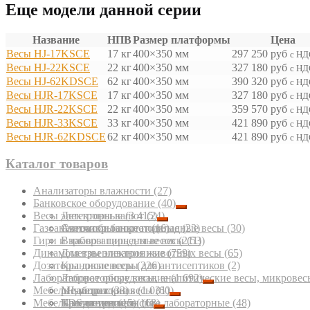
Еще модели данной серии
Название
НПВ
Размер платформы
Цена
Весы HJ-17KSCE
17 кг
400×350 мм
297 250
руб
с НД
Весы HJ-22KSCE
22 кг
400×350 мм
327 180
руб
с НД
Весы HJ-62KDSCE
62 кг
400×350 мм
390 320
руб
с НД
Весы HJR-17KSCE
17 кг
400×350 мм
327 180
руб
с НД
Весы HJR-22KSCE
22 кг
400×350 мм
359 570
руб
с НД
Весы HJR-33KSCE
33 кг
400×350 мм
421 890
руб
с НД
Весы HJR-62KDSCE
62 кг
400×350 мм
421 890
руб
с НД
Каталог товаров
Анализаторы влажности
(27)
Банковское оборудование
(40)
Весы электронные
Детекторы валют
(3 415)
(24)
Газоанализаторы портативные
Счетчики банкнот
Автомобильные подкладные весы
(16)
(23)
(30)
Гири и наборы гирь для весов
Взрывозащищенные весы
(211)
(53)
Динамометры электронные
Для взвешивания животных весы
(759)
(65)
Дозаторы диспенсеры для антисептиков
Крановые весы
(226)
(2)
Лабораторное оборудование
Лабораторные весы, аналитические весы, микровес
(1 692)
Мебель лабораторная
Медицинские весы
pH-метры
(33)
(1 031)
(60)
Мебель медицинская
Паллетные весы
TDS-метры
Кресла медицинские лабораторные
(15)
(11)
(68)
(48)