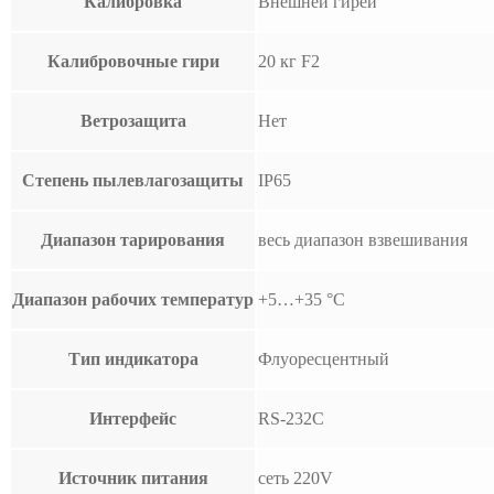
Калибровка
Внешней гирей
Калибровочные гири
20 кг F2
Ветрозащита
Нет
Степень пылевлагозащиты
IP65
Диапазон тарирования
весь диапазон взвешивания
Диапазон рабочих температур
+5…+35 °С
Тип индикатора
Флуоресцентный
Интерфейс
RS-232C
Источник питания
сеть 220V