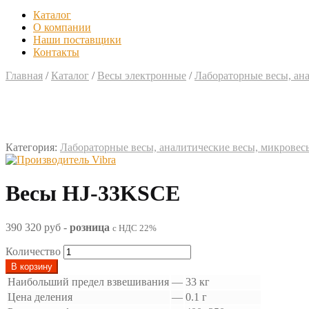
Каталог
О компании
Наши поставщики
Контакты
Главная
/
Каталог
/
Весы электронные
/
Лабораторные весы, ан
Категория:
Лабораторные весы, аналитические весы, микровес
Весы HJ-33KSCE
390 320 руб
-
розница
с НДС 22%
Количество
В корзину
Наибольший предел взвешивания
—
33 кг
Цена деления
—
0.1 г