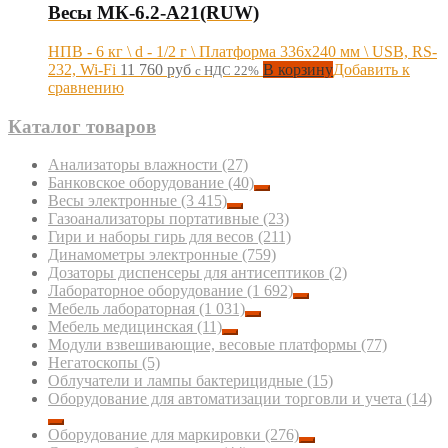
Весы МК-6.2-А21(RUW)
НПВ - 6 кг \ d - 1/2 г \ Платформа 336х240 мм \ USB, RS-
232, Wi-Fi
11 760
руб
В корзину
Добавить к
с НДС 22%
сравнению
Каталог товаров
Анализаторы влажности
(27)
Банковское оборудование
(40)
Весы электронные
(3 415)
Газоанализаторы портативные
(23)
Гири и наборы гирь для весов
(211)
Динамометры электронные
(759)
Дозаторы диспенсеры для антисептиков
(2)
Лабораторное оборудование
(1 692)
Мебель лабораторная
(1 031)
Мебель медицинская
(11)
Модули взвешивающие, весовые платформы
(77)
Негатоскопы
(5)
Облучатели и лампы бактерицидные
(15)
Оборудование для автоматизации торговли и учета
(14)
Оборудование для маркировки
(276)