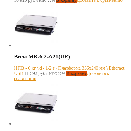
10 920
руб
В корзину
Добавить к сравнению
с НДС 22%
Весы МК-6.2-А21(UE)
НПВ - 6 кг \ d - 1/2 г \ Платформа 336х240 мм \ Ethernet,
USB
11 592
руб
В корзину
Добавить к
с НДС 22%
сравнению