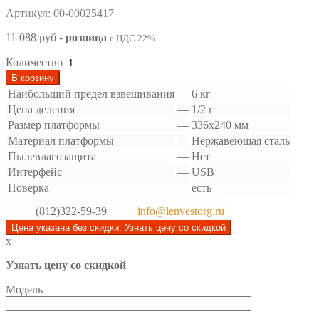
Артикул: 00-00025417
11 088 руб
-
розница
с НДС 22%
Количество
В корзину
Наибольший предел взвешивания
—
6 кг
Цена деления
—
1/2 г
Размер платформы
—
336х240 мм
Материал платформы
—
Нержавеющая сталь
Пылевлагозащита
—
Нет
Интерфейс
—
USB
Поверка
—
есть
(812)322-59-39
info@lenvestorg.ru
Цена указана без скидки. Узнать цену со скидкой
x
Узнать цену со скидкой
Модель