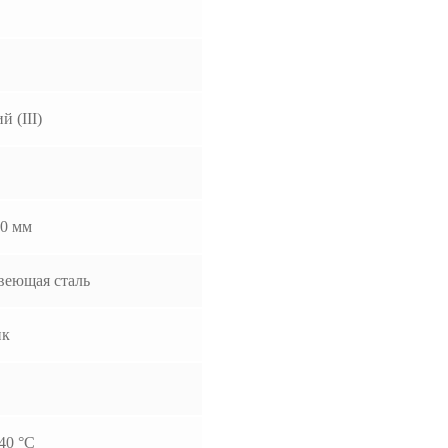
й (III)
0 мм
веющая сталь
ик
40 °С