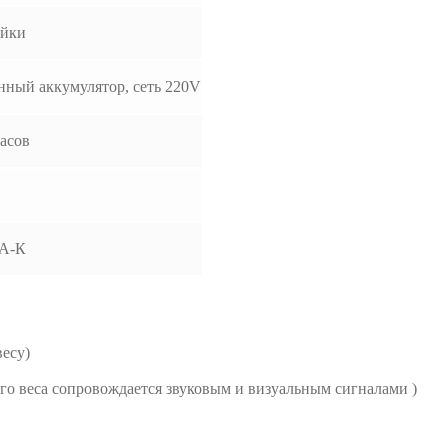
ойки
нный аккумулятор, сеть 220V
часов
А-К
весу)
о веса сопровождается звуковым и визуальным сигналами )