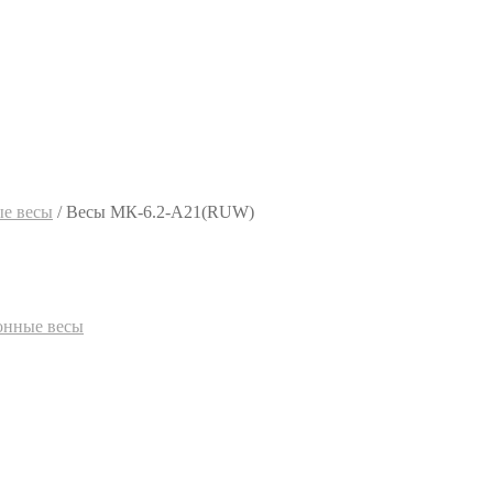
е весы
/
Весы МК-6.2-А21(RUW)
онные весы