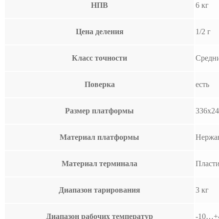
НПВ
6 кг
Цена деления
1/2 г
Класс точности
Средни
Поверка
есть
Размер платформы
336х24
Материал платформы
Нержа
Материал терминала
Пласт
Диапазон тарирования
3 кг
Диапазон рабочих температур
-10…+