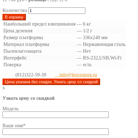
Количество
В корзину
Наибольший предел взвешивания
—
6 кг
Цена деления
—
1/2 г
Размер платформы
—
336х240 мм
Материал платформы
—
Нержавеющая сталь
Пылевлагозащита
—
Нет
Интерфейс
—
RS-232,USB,Wi-Fi
Поверка
—
есть
(812)322-59-39
info@lenvestorg.ru
Цена указана без скидки. Узнать цену со скидкой
x
Узнать цену со скидкой
Модель
Ваше имя*