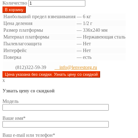
Количество
В корзину
Наибольший предел взвешивания
—
6 кг
Цена деления
—
1/2 г
Размер платформы
—
336х240 мм
Материал платформы
—
Нержавеющая сталь
Пылевлагозащита
—
Нет
Интерфейс
—
Нет
Поверка
—
есть
(812)322-59-39
info@lenvestorg.ru
Цена указана без скидки. Узнать цену со скидкой
x
Узнать цену со скидкой
Модель
Ваше имя*
Ваш e-mail или телефон*