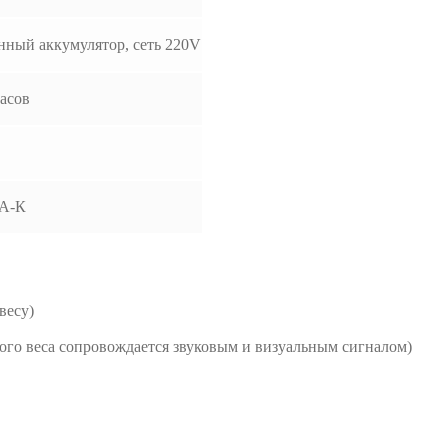
нный аккумулятор, сеть 220V
часов
А-К
весу)
го веса сопровождается звуковым и визуальным сигналом)