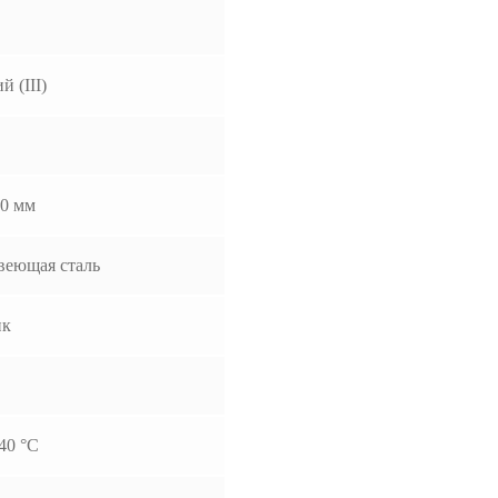
й (III)
0 мм
веющая сталь
ик
40 °С