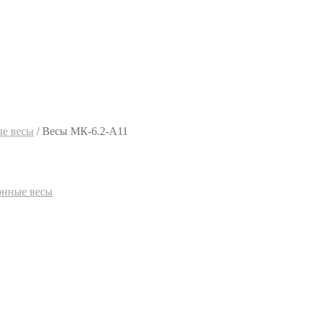
е весы
/
Весы МК-6.2-А11
онные весы