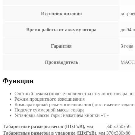
Источник питания
встрое
Время работы от аккумулятора
до 94 
Гарантия
3 года
Производитель
МАСС
Функции
Счётный режим (подсчет количества штучного товара по 
Режим процентного взвешивания
Компараторный режим взвешивания ( достижение заданно
Подсчет суммарной массы товара
Установка массы тары: нажатием кнопки «T»
Габаритные размеры весов (ШхГхВ), мм
345х350х56
Габаритные размеры в упаковке (ШхГхВ), мм
370х380х80