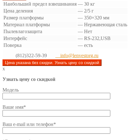
Наибольший предел взвешивания
—
30 кг
Цена деления
—
2/5 г
Размер платформы
—
350×320 мм
Материал платформы
—
Нержавеющая сталь
Пылевлагозащита
—
Нет
Интерфейс
—
RS-232,USB
Поверка
—
есть
(812)322-59-39
info@lenvestorg.ru
Цена указана без скидки. Узнать цену со скидкой
x
Узнать цену со скидкой
Модель
Ваше имя*
Ваш e-mail или телефон*