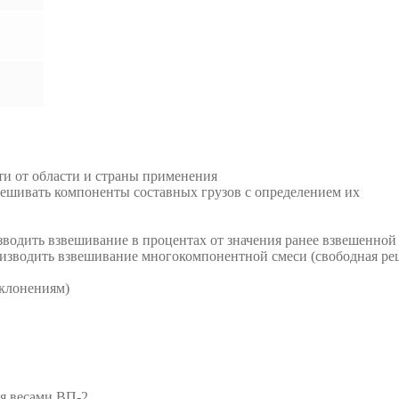
и от области и страны применения
ешивать компоненты составных грузов с определением их
водить взвешивание в процентах от значения ранее взвешенной
изводить взвешивание многокомпонентной смеси (свободная ре
тклонениям)
я весами ВП-2