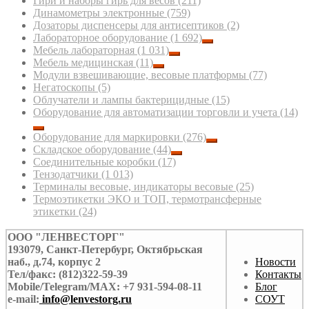
Гири и наборы гирь для весов
(211)
Динамометры электронные
(759)
Дозаторы диспенсеры для антисептиков
(2)
Лабораторное оборудование
(1 692)
Мебель лабораторная
(1 031)
Мебель медицинская
(11)
Модули взвешивающие, весовые платформы
(77)
Негатоскопы
(5)
Облучатели и лампы бактерицидные
(15)
Оборудование для автоматизации торговли и учета
(14)
Оборудование для маркировки
(276)
Складское оборудование
(44)
Соединительные коробки
(17)
Тензодатчики
(1 013)
Терминалы весовые, индикаторы весовые
(25)
Термоэтикетки ЭКО и ТОП, термотрансферные
этикетки
(24)
ООО "ЛЕНВЕСТОРГ"
193079, Санкт-Петербург, Октябрьская
наб., д.74, корпус 2
Новости
Тел/факс: (812)322-59-39
Контакты
Mobile/Telegram/MAX: +7 931-594-08-11
Блог
e-mail:
info@lenvestorg.ru
СОУТ