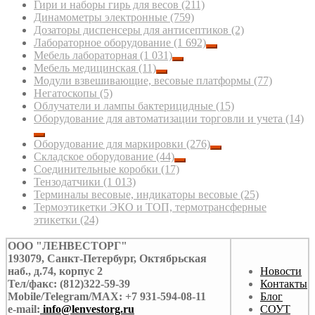
Гири и наборы гирь для весов
(211)
Динамометры электронные
(759)
Дозаторы диспенсеры для антисептиков
(2)
Лабораторное оборудование
(1 692)
Мебель лабораторная
(1 031)
Мебель медицинская
(11)
Модули взвешивающие, весовые платформы
(77)
Негатоскопы
(5)
Облучатели и лампы бактерицидные
(15)
Оборудование для автоматизации торговли и учета
(14)
Оборудование для маркировки
(276)
Складское оборудование
(44)
Соединительные коробки
(17)
Тензодатчики
(1 013)
Терминалы весовые, индикаторы весовые
(25)
Термоэтикетки ЭКО и ТОП, термотрансферные
этикетки
(24)
ООО "ЛЕНВЕСТОРГ"
193079, Санкт-Петербург, Октябрьская
наб., д.74, корпус 2
Новости
Тел/факс: (812)322-59-39
Контакты
Mobile/Telegram/MAX: +7 931-594-08-11
Блог
e-mail:
info@lenvestorg.ru
СОУТ