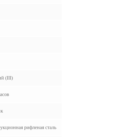
й (III)
часов
ик
укционная рифленая сталь