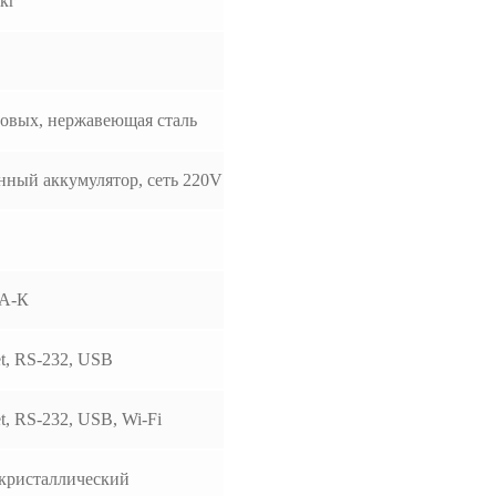
 кг
овых, нержавеющая сталь
нный аккумулятор, сеть 220V
А-К
et, RS-232, USB
et, RS-232, USB, Wi-Fi
кристаллический