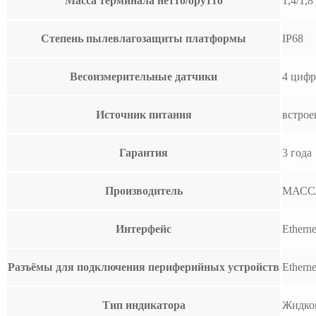
Масса терминала нетто/брутто
1,4/1,8
Степень пылевлагозащиты платформы
IP68
Весоизмерительные датчики
4 цифр
Источник питания
встрое
Гарантия
3 года
Производитель
МАСС
Интерфейс
Ethern
Разъёмы для подключения периферийных устройств
Ethern
Тип индикатора
Жидко