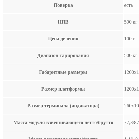
Поверка
есть
НПВ
500 кг
Цена деления
100 г
Диапазон тарирования
500 кг
Габаритные размеры
1200х
Размер платформы
1200х1
Размер терминала (индикатора)
260x10
Масса модуля взвешивающего нетто/брутто
77,3/87