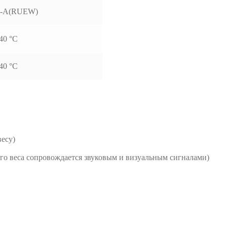
-A(RUEW)
40 °С
40 °С
весу)
о веса сопровождается звуковым и визуальным сигналами)