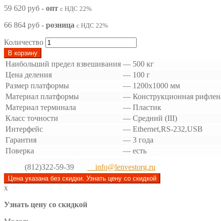
59 620 руб
-
опт
с НДС 22%
66 864 руб
-
розница
с НДС 22%
Количество
В корзину
Наибольший предел взвешивания
—
500 кг
Цена деления
—
100 г
Размер платформы
—
1200х1000 мм
Материал платформы
—
Конструкционная рифлена
Материал терминала
—
Пластик
Класс точности
—
Средний (III)
Интерфейс
—
Ethernet,RS-232,USB
Гарантия
—
3 года
Поверка
—
есть
(812)322-59-39
info@lenvestorg.ru
Цена указана без скидки. Узнать цену со скидкой
x
Узнать цену со скидкой