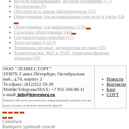
Модули взвешивающие, весовые платформы
(77)
Негатоскопы
(5)
Облучатели и лампы бактерицидные
(15)
Оборудование для автоматизации торговли и учета
(14)
Оборудование для маркировки
(276)
Складское оборудование
(44)
Соединительные коробки
(17)
Тензодатчики
(1 013)
Терминалы весовые, индикаторы весовые
(25)
Термоэтикетки ЭКО и ТОП, термотрансферные
этикетки
(24)
ООО "ЛЕНВЕСТОРГ"
193079, Санкт-Петербург, Октябрьская
наб., д.74, корпус 2
Новости
Тел/факс: (812)322-59-39
Контакты
Mobile/Telegram/MAX: +7 931-594-08-11
Блог
e-mail:
info@lenvestorg.ru
СОУТ
Интернет-сайт носит исключительно информационный характер и ни при
каких условиях не является публичной офертой.
Связаться
Выберите удобный способ