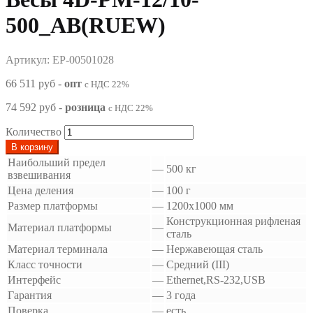
500_AB(RUEW)
Артикул: EP-00501028
66 511 руб
-
опт
с НДС 22%
74 592 руб
-
розница
с НДС 22%
Количество
В корзину
Наибольший предел
—
500 кг
взвешивания
Цена деления
—
100 г
Размер платформы
—
1200х1000 мм
Конструкционная рифленая
Материал платформы
—
сталь
Материал терминала
—
Нержавеющая сталь
Класс точности
—
Средний (III)
Интерфейс
—
Ethernet,RS-232,USB
Гарантия
—
3 года
Поверка
—
есть