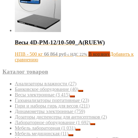
Весы 4D-PM-12/10-500_A(RUEW)
НПВ - 500 кг
66 864
руб
В корзину
Добавить к
с НДС 22%
сравнению
Каталог товаров
Анализаторы влажности
(27)
Банковское оборудование
(40)
Весы электронные
(3 415)
Газоанализаторы портативные
(23)
Гири и наборы гирь для весов
(211)
Динамометры электронные
(759)
Дозаторы диспенсеры для антисептиков
(2)
Лабораторное оборудование
(1 692)
Мебель лабораторная
(1 031)
Мебель медицинская
(11)