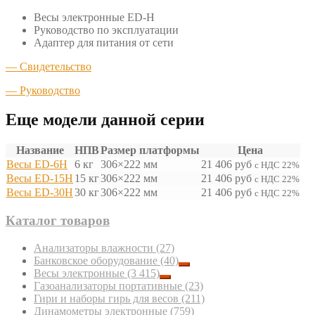
Весы электронные ED-Н
Руководство по эксплуатации
Адаптер для питания от сети
— Свидетельство
—
Руководство
Еще модели данной серии
Название
НПВ
Размер платформы
Цена
Весы ED-6H
6 кг
306×222 мм
21 406
руб
с НДС 22%
Весы ED-15H
15 кг
306×222 мм
21 406
руб
с НДС 22%
Весы ED-30H
30 кг
306×222 мм
21 406
руб
с НДС 22%
Каталог товаров
Анализаторы влажности
(27)
Банковское оборудование
(40)
Весы электронные
(3 415)
Газоанализаторы портативные
(23)
Гири и наборы гирь для весов
(211)
Динамометры электронные
(759)