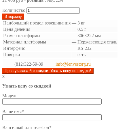
21 406 руб
-
розница
с НДС 22%
Количество
В корзину
Наибольший предел взвешивания
—
3 кг
Цена деления
—
0.5 г
Размер платформы
—
306×222 мм
Материал платформы
—
Нержавеющая сталь
Интерфейс
—
RS-232
Поверка
—
есть
(812)322-59-39
info@lenvestorg.ru
Цена указана без скидки. Узнать цену со скидкой
x
Узнать цену со скидкой
Модель
Ваше имя*
Ваш e-mail или телефон*