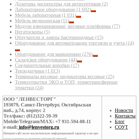
Дозаторы диспенсеры для антисептиков
(2)
Лабораторное оборудование
(1 692)
Мебель лабораторная
(1 031)
Мебель медицинская
(11)
Модули взвешивающие, весовые платформы
(77)
Негатоскопы
(5)
Облучатели и лампы бактерицидные
(15)
Оборудование для автоматизации торговли и учета
(14)
Оборудование для маркировки
(276)
Складское оборудование
(44)
Соединительные коробки
(17)
Тензодатчики
(1 013)
Терминалы весовые, индикаторы весовые
(25)
Термоэтикетки ЭКО и ТОП, термотрансферные
этикетки
(24)
ООО "ЛЕНВЕСТОРГ"
193079, Санкт-Петербург, Октябрьская
наб., д.74, корпус 2
Новости
Тел/факс: (812)322-59-39
Контакты
Mobile/Telegram/MAX: +7 931-594-08-11
Блог
e-mail:
info@lenvestorg.ru
СОУТ
Интернет-сайт носит исключительно информационный характер и ни при
каких условиях не является публичной офертой.