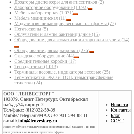
Дозаторы диспенсеры для антисептиков
(2)
Лабораторное оборудование
(1 692)
Мебель лабораторная
(1 031)
Мебель медицинская
(11)
Модули взвешивающие, весовые платформы
(77)
Негатоскопы
(5)
Облучатели и лампы бактерицидные
(15)
Оборудование для автоматизации торговли и учета
(14)
Оборудование для маркировки
(276)
Складское оборудование
(44)
Соединительные коробки
(17)
Тензодатчики
(1 013)
Терминалы весовые, индикаторы весовые
(25)
Термоэтикетки ЭКО и ТОП, термотрансферные
этикетки
(24)
ООО "ЛЕНВЕСТОРГ"
193079, Санкт-Петербург, Октябрьская
наб., д.74, корпус 2
Новости
Тел/факс: (812)322-59-39
Контакты
Mobile/Telegram/MAX: +7 931-594-08-11
Блог
e-mail:
info@lenvestorg.ru
СОУТ
Интернет-сайт носит исключительно информационный характер и ни при
каких условиях не является публичной офертой.