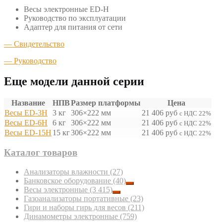
Весы электронные ED-Н
Руководство по эксплуатации
Адаптер для питания от сети
— Свидетельство
—
Руководство
Еще модели данной серии
Название
НПВ
Размер платформы
Цена
Весы ED-3H
3 кг
306×222 мм
21 406
руб
с НДС 22%
Весы ED-6H
6 кг
306×222 мм
21 406
руб
с НДС 22%
Весы ED-15H
15 кг
306×222 мм
21 406
руб
с НДС 22%
Каталог товаров
Анализаторы влажности
(27)
Банковское оборудование
(40)
Весы электронные
(3 415)
Газоанализаторы портативные
(23)
Гири и наборы гирь для весов
(211)
Динамометры электронные
(759)