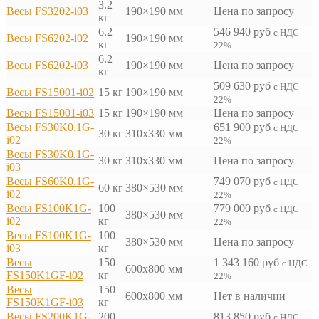
3.2
Весы FS3202-i03
190×190 мм
Цена по запросу
кг
6.2
546 940
руб
с НДС
Весы FS6202-i02
190×190 мм
кг
22%
6.2
Весы FS6202-i03
190×190 мм
Цена по запросу
кг
509 630
руб
с НДС
Весы FS15001-i02
15 кг
190×190 мм
22%
Весы FS15001-i03
15 кг
190×190 мм
Цена по запросу
Весы FS30K0.1G-
651 900
руб
с НДС
30 кг
310х330 мм
i02
22%
Весы FS30K0.1G-
30 кг
310х330 мм
Цена по запросу
i03
Весы FS60K0.1G-
749 070
руб
с НДС
60 кг
380×530 мм
i02
22%
Весы FS100K1G-
100
779 000
руб
с НДС
380×530 мм
i02
кг
22%
Весы FS100K1G-
100
380×530 мм
Цена по запросу
i03
кг
Весы
150
1 343 160
руб
с НДС
600x800 мм
FS150K1GF-i02
кг
22%
Весы
150
600x800 мм
Нет в наличии
FS150K1GF-i03
кг
Весы FS200K1G-
200
813 850
руб
с НДС