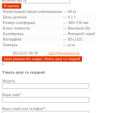
Количество
В корзину
Наибольший предел взвешивания
—
60 кг
Цена деления
—
0.1 г
Размер платформы
—
380×530 мм
Класс точности
—
Высокий (II)
Калибровка
—
Внешней гирей
Интерфейс
—
RS-232C
Поверка
—
есть
(812)322-59-39
info@lenvestorg.ru
Цена указана без скидки. Узнать цену со скидкой
x
Узнать цену со скидкой
Модель
Ваше имя*
Ваш e-mail или телефон*