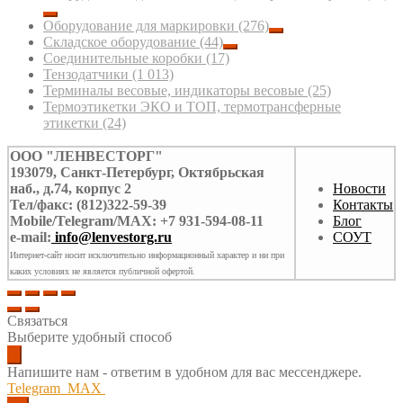
Оборудование для маркировки
(276)
Складское оборудование
(44)
Соединительные коробки
(17)
Тензодатчики
(1 013)
Терминалы весовые, индикаторы весовые
(25)
Термоэтикетки ЭКО и ТОП, термотрансферные
этикетки
(24)
ООО "ЛЕНВЕСТОРГ"
193079, Санкт-Петербург, Октябрьская
наб., д.74, корпус 2
Новости
Тел/факс: (812)322-59-39
Контакты
Mobile/Telegram/MAX: +7 931-594-08-11
Блог
e-mail:
info@lenvestorg.ru
СОУТ
Интернет-сайт носит исключительно информационный характер и ни при
каких условиях не является публичной офертой.
Связаться
Выберите удобный способ
Напишите нам - ответим в удобном для вас мессенджере.
Telegram
MAX