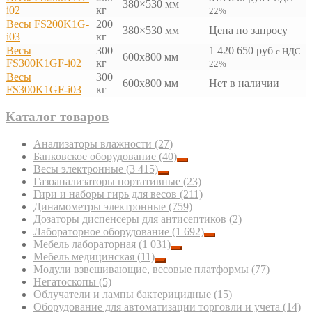
380×530 мм
i02
кг
22%
Весы FS200K1G-
200
380×530 мм
Цена по запросу
i03
кг
Весы
300
1 420 650
руб
с НДС
600x800 мм
FS300K1GF-i02
кг
22%
Весы
300
600x800 мм
Нет в наличии
FS300K1GF-i03
кг
Каталог товаров
Анализаторы влажности
(27)
Банковское оборудование
(40)
Весы электронные
(3 415)
Газоанализаторы портативные
(23)
Гири и наборы гирь для весов
(211)
Динамометры электронные
(759)
Дозаторы диспенсеры для антисептиков
(2)
Лабораторное оборудование
(1 692)
Мебель лабораторная
(1 031)
Мебель медицинская
(11)
Модули взвешивающие, весовые платформы
(77)
Негатоскопы
(5)
Облучатели и лампы бактерицидные
(15)
Оборудование для автоматизации торговли и учета
(14)