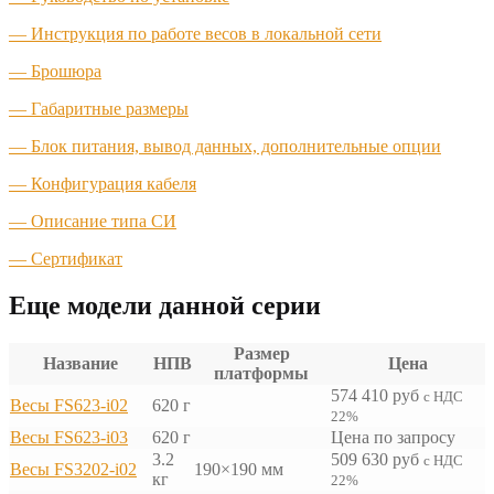
— Инструкция по работе весов в локальной сети
— Брошюра
— Габаритные размеры
— Блок питания, вывод данных, дополнительные опции
— Конфигурация кабеля
— Описание типа СИ
— Сертификат
Еще модели данной серии
Размер
Название
НПВ
Цена
платформы
574 410
руб
с НДС
Весы FS623-i02
620 г
22%
Весы FS623-i03
620 г
Цена по запросу
3.2
509 630
руб
с НДС
Весы FS3202-i02
190×190 мм
кг
22%