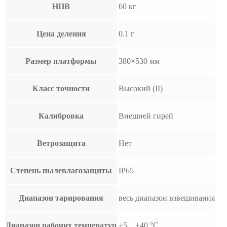
НПВ
60 кг
Цена деления
0.1 г
Размер платформы
380×530 мм
Класс точности
Высокий (II)
Калибровка
Внешней гирей
Ветрозащита
Нет
Степень пылевлагозащиты
IP65
Диапазон тарирования
весь диапазон взвешивания
Диапазон рабочих температур
+5…+40 °С