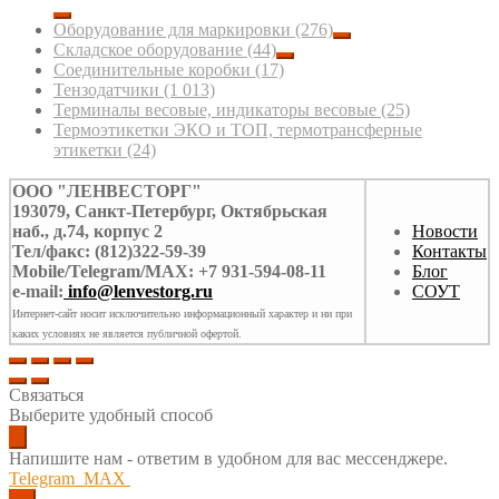
Оборудование для маркировки
(276)
Складское оборудование
(44)
Соединительные коробки
(17)
Тензодатчики
(1 013)
Терминалы весовые, индикаторы весовые
(25)
Термоэтикетки ЭКО и ТОП, термотрансферные
этикетки
(24)
ООО "ЛЕНВЕСТОРГ"
193079, Санкт-Петербург, Октябрьская
наб., д.74, корпус 2
Новости
Тел/факс: (812)322-59-39
Контакты
Mobile/Telegram/MAX: +7 931-594-08-11
Блог
e-mail:
info@lenvestorg.ru
СОУТ
Интернет-сайт носит исключительно информационный характер и ни при
каких условиях не является публичной офертой.
Связаться
Выберите удобный способ
Напишите нам - ответим в удобном для вас мессенджере.
Telegram
MAX