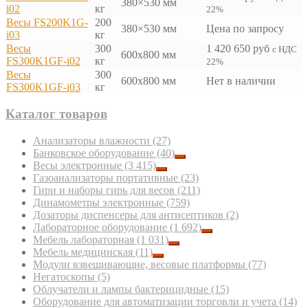
380×530 мм
i02
кг
22%
Весы FS200K1G-
200
380×530 мм
Цена по запросу
i03
кг
Весы
300
1 420 650
руб
с НДС
600x800 мм
FS300K1GF-i02
кг
22%
Весы
300
600x800 мм
Нет в наличии
FS300K1GF-i03
кг
Каталог товаров
Анализаторы влажности
(27)
Банковское оборудование
(40)
Весы электронные
(3 415)
Газоанализаторы портативные
(23)
Гири и наборы гирь для весов
(211)
Динамометры электронные
(759)
Дозаторы диспенсеры для антисептиков
(2)
Лабораторное оборудование
(1 692)
Мебель лабораторная
(1 031)
Мебель медицинская
(11)
Модули взвешивающие, весовые платформы
(77)
Негатоскопы
(5)
Облучатели и лампы бактерицидные
(15)
Оборудование для автоматизации торговли и учета
(14)