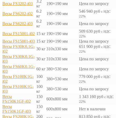
3.2
Весы FS3202-i03
190×190 мм
Цена по запросу
кг
6.2
546 940
руб
с НДС
Весы FS6202-i02
190×190 мм
кг
22%
6.2
Весы FS6202-i03
190×190 мм
Цена по запросу
кг
509 630
руб
с НДС
Весы FS15001-i02
15 кг
190×190 мм
22%
Весы FS15001-i03
15 кг
190×190 мм
Цена по запросу
Весы FS30K0.1G-
651 900
руб
с НДС
30 кг
310х330 мм
i02
22%
Весы FS30K0.1G-
30 кг
310х330 мм
Цена по запросу
i03
Весы FS60K0.1G-
60 кг
380×530 мм
Цена по запросу
i03
Весы FS100K1G-
100
779 000
руб
с НДС
380×530 мм
i02
кг
22%
Весы FS100K1G-
100
380×530 мм
Цена по запросу
i03
кг
Весы
150
1 343 160
руб
с НДС
600x800 мм
FS150K1GF-i02
кг
22%
Весы
150
600x800 мм
Нет в наличии
FS150K1GF-i03
кг
Весы FS200K1G-
200
813 850
руб
с НДС