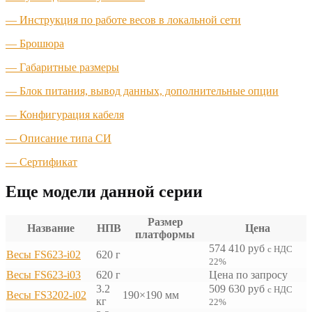
— Инструкция по работе весов в локальной сети
— Брошюра
— Габаритные размеры
— Блок питания, вывод данных, дополнительные опции
— Конфигурация кабеля
— Описание типа СИ
— Сертификат
Еще модели данной серии
Размер
Название
НПВ
Цена
платформы
574 410
руб
с НДС
Весы FS623-i02
620 г
22%
Весы FS623-i03
620 г
Цена по запросу
3.2
509 630
руб
с НДС
Весы FS3202-i02
190×190 мм
кг
22%