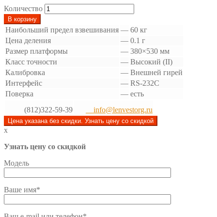
Количество
В корзину
Наибольший предел взвешивания
—
60 кг
Цена деления
—
0.1 г
Размер платформы
—
380×530 мм
Класс точности
—
Высокий (II)
Калибровка
—
Внешней гирей
Интерфейс
—
RS-232C
Поверка
—
есть
(812)322-59-39
info@lenvestorg.ru
Цена указана без скидки. Узнать цену со скидкой
x
Узнать цену со скидкой
Модель
Ваше имя*
Ваш e-mail или телефон*