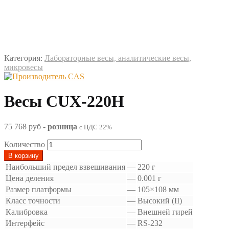
Категория:
Лабораторные весы, аналитические весы,
микровесы
Весы CUX-220H
75 768 руб
-
розница
с НДС 22%
Количество
В корзину
Наибольший предел взвешивания
—
220 г
Цена деления
—
0.001 г
Размер платформы
—
105×108 мм
Класс точности
—
Высокий (II)
Калибровка
—
Внешней гирей
Интерфейс
—
RS-232