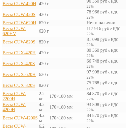
96 350
руб
с НДС
Весы CUW-420H
420 г
22%
78 966
руб
с НДС
Весы CUW-420S
420 г
22%
Весы CUW-620H
620 г
Нет в наличии
Весы CUW-
117 916
руб
с НДС
620 г
620HV
22%
81 098
руб
с НДС
Весы CUW-820S
820 г
22%
80 360
руб
с НДС
Весы CUX-420H
420 г
22%
66 748
руб
с НДС
Весы CUX-420S
420 г
22%
97 908
руб
с НДС
Весы CUX-620H
620 г
22%
75 768
руб
с НДС
Весы CUX-820S
820 г
22%
Весы CUW-
2.2
84 870
руб
с НДС
170×180 мм
2200H
кг
22%
Весы CUW-
4.2
93 808
руб
с НДС
170×180 мм
4200H
кг
22%
4.2
84 870
руб
с НДС
Весы CUW-4200S
170×180 мм
кг
22%
Весы CUW-
6.2