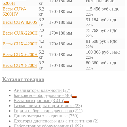
170×180 мм
Нет в наличии
6200H
кг
Весы CUW-
6.2
115 456
руб
с НДС
170×180 мм
6200HV
кг
22%
8.2
91 184
руб
с НДС
Весы CUW-8200S
170×180 мм
кг
22%
2.2
75 768
руб
с НДС
Весы CUX-2200H
170×180 мм
кг
22%
4.2
81 508
руб
с НДС
Весы CUX-4200H
170×180 мм
кг
22%
6.2
100 368
руб
с НДС
Весы CUX-6200H
170×180 мм
кг
22%
8.2
80 360
руб
с НДС
Весы CUX-8200S
170×180 мм
кг
22%
Каталог товаров
Анализаторы влажности
(27)
Банковское оборудование
(40)
Весы электронные
(3 415)
Газоанализаторы портативные
(23)
Гири и наборы гирь для весов
(211)
Динамометры электронные
(759)
Дозаторы диспенсеры для антисептиков
(2)
Лабораторное оборудование
(1 692)