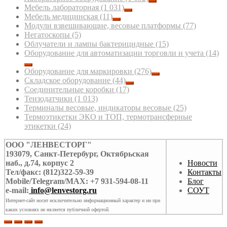
Мебель лабораторная
(1 031)
Мебель медицинская
(11)
Модули взвешивающие, весовые платформы
(77)
Негатоскопы
(5)
Облучатели и лампы бактерицидные
(15)
Оборудование для автоматизации торговли и учета
(14)
Оборудование для маркировки
(276)
Складское оборудование
(44)
Соединительные коробки
(17)
Тензодатчики
(1 013)
Терминалы весовые, индикаторы весовые
(25)
Термоэтикетки ЭКО и ТОП, термотрансферные
этикетки
(24)
ООО "ЛЕНВЕСТОРГ"
193079, Санкт-Петербург, Октябрьская
наб., д.74, корпус 2
Новости
Тел/факс: (812)322-59-39
Контакты
Mobile/Telegram/MAX: +7 931-594-08-11
Блог
e-mail:
info@lenvestorg.ru
СОУТ
Интернет-сайт носит исключительно информационный характер и ни при
каких условиях не является публичной офертой.