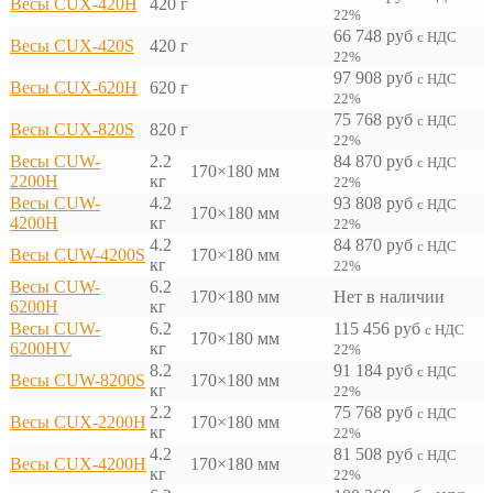
Весы CUX-420H
420 г
22%
66 748
руб
с НДС
Весы CUX-420S
420 г
22%
97 908
руб
с НДС
Весы CUX-620H
620 г
22%
75 768
руб
с НДС
Весы CUX-820S
820 г
22%
Весы CUW-
2.2
84 870
руб
с НДС
170×180 мм
2200H
кг
22%
Весы CUW-
4.2
93 808
руб
с НДС
170×180 мм
4200H
кг
22%
4.2
84 870
руб
с НДС
Весы CUW-4200S
170×180 мм
кг
22%
Весы CUW-
6.2
170×180 мм
Нет в наличии
6200H
кг
Весы CUW-
6.2
115 456
руб
с НДС
170×180 мм
6200HV
кг
22%
8.2
91 184
руб
с НДС
Весы CUW-8200S
170×180 мм
кг
22%
2.2
75 768
руб
с НДС
Весы CUX-2200H
170×180 мм
кг
22%
4.2
81 508
руб
с НДС
Весы CUX-4200H
170×180 мм
кг
22%