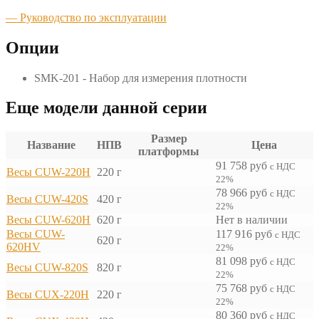
— Руководство по эксплуатации
Опции
SMK-201 - Набор для измерения плотности
Еще модели данной серии
Размер
Название
НПВ
Цена
платформы
91 758
руб
с НДС
Весы CUW-220H
220 г
22%
78 966
руб
с НДС
Весы CUW-420S
420 г
22%
Весы CUW-620H
620 г
Нет в наличии
Весы CUW-
117 916
руб
с НДС
620 г
620HV
22%
81 098
руб
с НДС
Весы CUW-820S
820 г
22%
75 768
руб
с НДС
Весы CUX-220H
220 г
22%
80 360
руб
с НДС