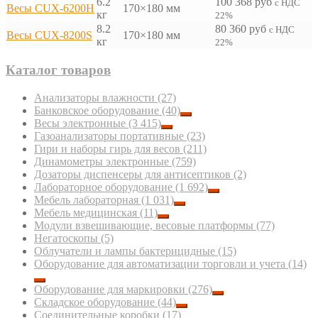
6.2
100 368
руб
с НДС
Весы CUX-6200H
170×180 мм
кг
22%
8.2
80 360
руб
с НДС
Весы CUX-8200S
170×180 мм
кг
22%
Каталог товаров
Анализаторы влажности
(27)
Банковское оборудование
(40)
Весы электронные
(3 415)
Газоанализаторы портативные
(23)
Гири и наборы гирь для весов
(211)
Динамометры электронные
(759)
Дозаторы диспенсеры для антисептиков
(2)
Лабораторное оборудование
(1 692)
Мебель лабораторная
(1 031)
Мебель медицинская
(11)
Модули взвешивающие, весовые платформы
(77)
Негатоскопы
(5)
Облучатели и лампы бактерицидные
(15)
Оборудование для автоматизации торговли и учета
(14)
Оборудование для маркировки
(276)
Складское оборудование
(44)
Соединительные коробки
(17)