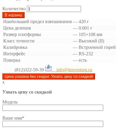
Количество
В корзину
Наибольший предел взвешивания
—
420 г
Цена деления
—
0.001 г
Размер платформы
—
105×108 мм
Класс точности
—
Высокий (II)
Калибровка
—
Встроенной гирей
Интерфейс
—
RS-232
Поверка
—
есть
(812)322-59-39
info@lenvestorg.ru
Цена указана без скидки. Узнать цену со скидкой
x
Узнать цену со скидкой
Модель
Ваше имя*