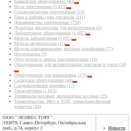
Банковское оборудование
(40)
Весы электронные
(3 415)
Газоанализаторы портативные
(23)
Гири и наборы гирь для весов
(211)
Динамометры электронные
(759)
Дозаторы диспенсеры для антисептиков
(2)
Лабораторное оборудование
(1 692)
Мебель лабораторная
(1 031)
Мебель медицинская
(11)
Модули взвешивающие, весовые платформы
(77)
Негатоскопы
(5)
Облучатели и лампы бактерицидные
(15)
Оборудование для автоматизации торговли и учета
(14)
Оборудование для маркировки
(276)
Складское оборудование
(44)
Соединительные коробки
(17)
Тензодатчики
(1 013)
Терминалы весовые, индикаторы весовые
(25)
Термоэтикетки ЭКО и ТОП, термотрансферные
этикетки
(24)
ООО "ЛЕНВЕСТОРГ"
193079, Санкт-Петербург, Октябрьская
наб., д.74, корпус 2
Новости