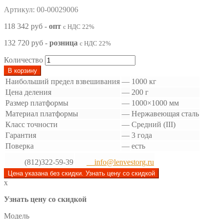
Артикул: 00-00029006
118 342 руб
-
опт
с НДС 22%
132 720 руб
-
розница
с НДС 22%
Количество
В корзину
Наибольший предел взвешивания
—
1000 кг
Цена деления
—
200 г
Размер платформы
—
1000×1000 мм
Материал платформы
—
Нержавеющая сталь
Класс точности
—
Средний (III)
Гарантия
—
3 года
Поверка
—
есть
(812)322-59-39
info@lenvestorg.ru
Цена указана без скидки. Узнать цену со скидкой
x
Узнать цену со скидкой
Модель