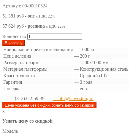
Артикул: 00-00010524
51 381 руб
-
опт
с НДС 22%
57 624 руб
-
розница
с НДС 22%
Количество
В корзину
Наибольший предел взвешивания
—
1000 кг
Цена деления
—
200 г
Размер платформы
—
1200х1000 мм
Материал платформы
—
Конструкционная сталь
Класс точности
—
Средний (III)
Гарантия
—
3 года
Поверка
—
есть
(812)322-59-39
info@lenvestorg.ru
Цена указана без скидки. Узнать цену со скидкой
x
Узнать цену со скидкой
Модель