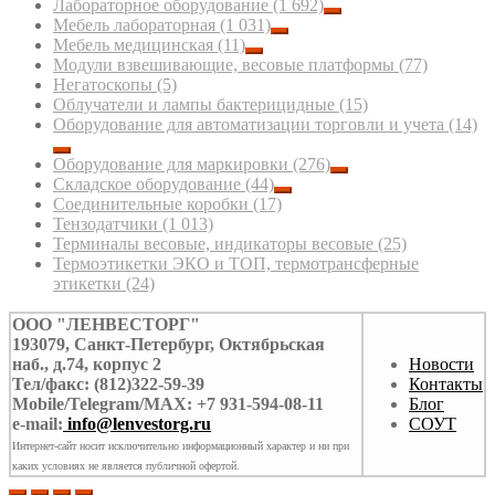
Лабораторное оборудование
(1 692)
Мебель лабораторная
(1 031)
Мебель медицинская
(11)
Модули взвешивающие, весовые платформы
(77)
Негатоскопы
(5)
Облучатели и лампы бактерицидные
(15)
Оборудование для автоматизации торговли и учета
(14)
Оборудование для маркировки
(276)
Складское оборудование
(44)
Соединительные коробки
(17)
Тензодатчики
(1 013)
Терминалы весовые, индикаторы весовые
(25)
Термоэтикетки ЭКО и ТОП, термотрансферные
этикетки
(24)
ООО "ЛЕНВЕСТОРГ"
193079, Санкт-Петербург, Октябрьская
наб., д.74, корпус 2
Новости
Тел/факс: (812)322-59-39
Контакты
Mobile/Telegram/MAX: +7 931-594-08-11
Блог
e-mail:
info@lenvestorg.ru
СОУТ
Интернет-сайт носит исключительно информационный характер и ни при
каких условиях не является публичной офертой.