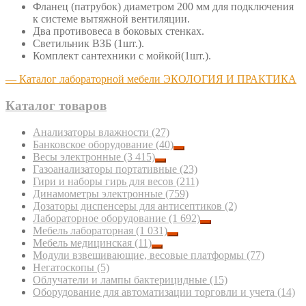
Фланец (патрубок) диаметром 200 мм для подключения
к системе вытяжной вентиляции.
Два противовеса в боковых стенках.
Светильник ВЗБ (1шт.).
Комплект сантехники с мойкой(1шт.).
— Каталог лабораторной мебели ЭКОЛОГИЯ И ПРАКТИКА
Каталог товаров
Анализаторы влажности
(27)
Банковское оборудование
(40)
Весы электронные
(3 415)
Газоанализаторы портативные
(23)
Гири и наборы гирь для весов
(211)
Динамометры электронные
(759)
Дозаторы диспенсеры для антисептиков
(2)
Лабораторное оборудование
(1 692)
Мебель лабораторная
(1 031)
Мебель медицинская
(11)
Модули взвешивающие, весовые платформы
(77)
Негатоскопы
(5)
Облучатели и лампы бактерицидные
(15)
Оборудование для автоматизации торговли и учета
(14)