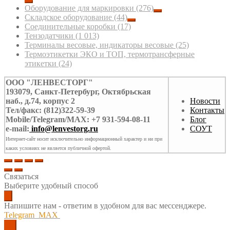
Оборудование для маркировки
(276)
Складское оборудование
(44)
Соединительные коробки
(17)
Тензодатчики
(1 013)
Терминалы весовые, индикаторы весовые
(25)
Термоэтикетки ЭКО и ТОП, термотрансферные
этикетки
(24)
ООО "ЛЕНВЕСТОРГ"
193079, Санкт-Петербург, Октябрьская
наб., д.74, корпус 2
Новости
Тел/факс: (812)322-59-39
Контакты
Mobile/Telegram/MAX: +7 931-594-08-11
Блог
e-mail:
info@lenvestorg.ru
СОУТ
Интернет-сайт носит исключительно информационный характер и ни при
каких условиях не является публичной офертой.
Связаться
Выберите удобный способ
Напишите нам - ответим в удобном для вас мессенджере.
Telegram
MAX