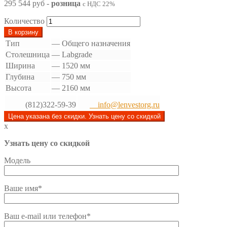
295 544 руб
-
розница
с НДС 22%
Количество
В корзину
Тип
—
Общего назначения
Столешница
—
Labgrade
Ширина
—
1520 мм
Глубина
—
750 мм
Высота
—
2160 мм
(812)322-59-39
info@lenvestorg.ru
Цена указана без скидки. Узнать цену со скидкой
x
Узнать цену со скидкой
Модель
Ваше имя*
Ваш e-mail или телефон*