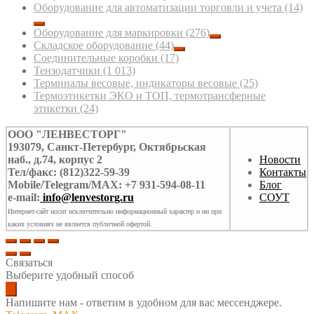
Оборудование для автоматизации торговли и учета
(14)
Оборудование для маркировки
(276)
Складское оборудование
(44)
Соединительные коробки
(17)
Тензодатчики
(1 013)
Терминалы весовые, индикаторы весовые
(25)
Термоэтикетки ЭКО и ТОП, термотрансферные
этикетки
(24)
ООО "ЛЕНВЕСТОРГ"
193079, Санкт-Петербург, Октябрьская
наб., д.74, корпус 2
Новости
Тел/факс: (812)322-59-39
Контакты
Mobile/Telegram/MAX: +7 931-594-08-11
Блог
e-mail:
info@lenvestorg.ru
СОУТ
Интернет-сайт носит исключительно информационный характер и ни при
каких условиях не является публичной офертой.
Связаться
Выберите удобный способ
Напишите нам - ответим в удобном для вас мессенджере.