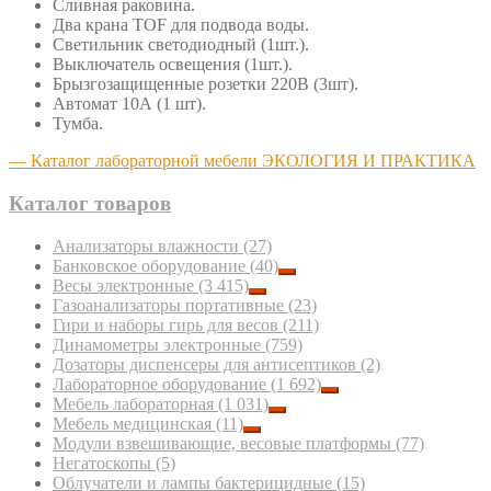
Сливная раковина.
Два крана TOF для подвода воды.
Светильник светодиодный (1шт.).
Выключатель освещения (1шт.).
Брызгозащищенные розетки 220В (3шт).
Автомат 10А (1 шт).
Тумба.
— Каталог лабораторной мебели ЭКОЛОГИЯ И ПРАКТИКА
Каталог товаров
Анализаторы влажности
(27)
Банковское оборудование
(40)
Весы электронные
(3 415)
Газоанализаторы портативные
(23)
Гири и наборы гирь для весов
(211)
Динамометры электронные
(759)
Дозаторы диспенсеры для антисептиков
(2)
Лабораторное оборудование
(1 692)
Мебель лабораторная
(1 031)
Мебель медицинская
(11)
Модули взвешивающие, весовые платформы
(77)
Негатоскопы
(5)
Облучатели и лампы бактерицидные
(15)