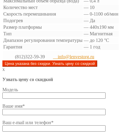
Максимальный объем образца (вода)
—
0,4 л
Количество мест
—
10
Скорость перемешивания
—
0-1100 об/мин
Подогрев
—
Да
Размер платформы
—
440х190 мм
Тип
—
Магнитная
Диапазон регулирования температуры
—
до 120 °С
Гарантия
—
1 год
(812)322-59-39
info@lenvestorg.ru
Цена указана без скидки. Узнать цену со скидкой
x
Узнать цену со скидкой
Модель
Ваше имя*
Ваш e-mail или телефон*