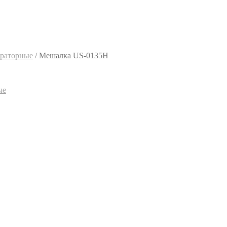
раторные
/
Мешалка US-0135H
ые