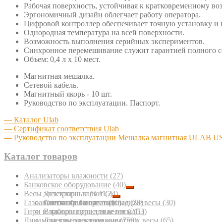
Рабочая поверхность, устойчивая к кратковременному во
Эргономичный дизайн облегчает работу оператора.
Цифровой контроллер обеспечивает точную установку и 
Однородная температура на всей поверхности.
Возможность выполнения серийных экспериментов.
Синхронное перемешивание служит гарантией полного со
Объем: 0,4 л х 10 мест.
Магнитная мешалка.
Сетевой кабель.
Магнитный якорь - 10 шт.
Руководство по эксплуатации. Паспорт.
— Каталог Ulab
— Сертификат соответствия Ulab
— Руководство по эксплуатации Мешалка магнитная ULAB U
Каталог товаров
Анализаторы влажности
(27)
Банковское оборудование
(40)
Весы электронные
Детекторы валют
(3 415)
(24)
Газоанализаторы портативные
Счетчики банкнот
Автомобильные подкладные весы
(16)
(23)
(30)
Гири и наборы гирь для весов
Взрывозащищенные весы
(211)
(53)
Динамометры электронные
Для взвешивания животных весы
(759)
(65)