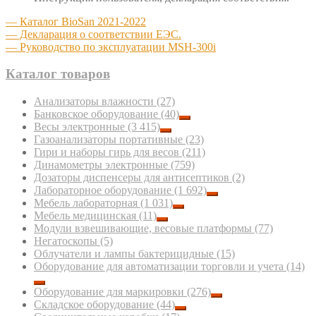
— Каталог BioSan 2021-2022
— Декларация о соответствии ЕЭС.
— Руководство по эксплуатации MSH-300i
Каталог товаров
Анализаторы влажности
(27)
Банковское оборудование
(40)
Весы электронные
(3 415)
Газоанализаторы портативные
(23)
Гири и наборы гирь для весов
(211)
Динамометры электронные
(759)
Дозаторы диспенсеры для антисептиков
(2)
Лабораторное оборудование
(1 692)
Мебель лабораторная
(1 031)
Мебель медицинская
(11)
Модули взвешивающие, весовые платформы
(77)
Негатоскопы
(5)
Облучатели и лампы бактерицидные
(15)
Оборудование для автоматизации торговли и учета
(14)
Оборудование для маркировки
(276)
Складское оборудование
(44)