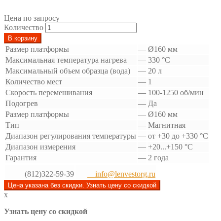
Цена по запросу
Количество
В корзину
Размер платформы
—
Ø160 мм
Максимальная температура нагрева
—
330 °С
Максимальный объем образца (вода)
—
20 л
Количество мест
—
1
Скорость перемешивания
—
100-1250 об/мин
Подогрев
—
Да
Размер платформы
—
Ø160 мм
Тип
—
Магнитная
Диапазон регулирования температуры
—
от +30 до +330 °C
Диапазон измерения
—
+20...+150 °C
Гарантия
—
2 года
(812)322-59-39
info@lenvestorg.ru
Цена указана без скидки. Узнать цену со скидкой
x
Узнать цену со скидкой