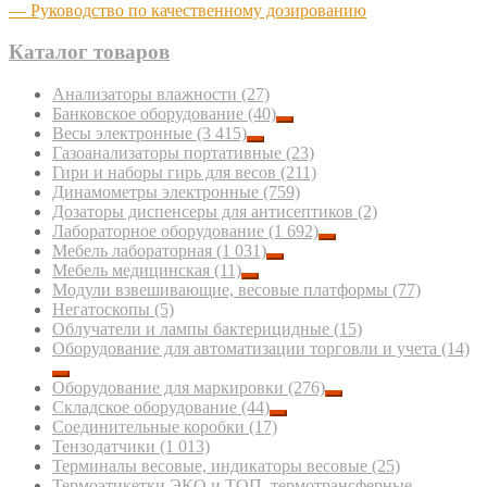
— Руководство по качественному дозированию
Каталог товаров
Анализаторы влажности
(27)
Банковское оборудование
(40)
Весы электронные
(3 415)
Газоанализаторы портативные
(23)
Гири и наборы гирь для весов
(211)
Динамометры электронные
(759)
Дозаторы диспенсеры для антисептиков
(2)
Лабораторное оборудование
(1 692)
Мебель лабораторная
(1 031)
Мебель медицинская
(11)
Модули взвешивающие, весовые платформы
(77)
Негатоскопы
(5)
Облучатели и лампы бактерицидные
(15)
Оборудование для автоматизации торговли и учета
(14)
Оборудование для маркировки
(276)
Складское оборудование
(44)
Соединительные коробки
(17)
Тензодатчики
(1 013)
Терминалы весовые, индикаторы весовые
(25)
Термоэтикетки ЭКО и ТОП, термотрансферные