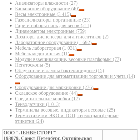
Анализаторы влажности
(27)
Банковское оборудование
(40)
Весы электронные
(3 415)
Газоанализаторы портативные
(23)
Гири и наборы гирь для весов
(211)
Динамометры электронные
(759)
Дозаторы диспенсеры для антисептиков
(2)
Лабораторное оборудование
(1 692)
Мебель лабораторная
(1 031)
Мебель медицинская
(11)
Модули взвешивающие, весовые платформы
(77)
Негатоскопы
(5)
Облучатели и лампы бактерицидные
(15)
Оборудование для автоматизации торговли и учета
(14)
Оборудование для маркировки
(276)
Складское оборудование
(44)
Соединительные коробки
(17)
Тензодатчики
(1 013)
Терминалы весовые, индикаторы весовые
(25)
Термоэтикетки ЭКО и ТОП, термотрансферные
этикетки
(24)
ООО "ЛЕНВЕСТОРГ"
193079, Санкт-Петербург, Октябрьская