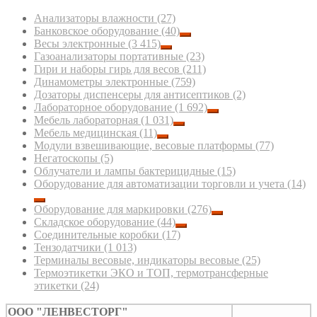
Анализаторы влажности
(27)
Банковское оборудование
(40)
Весы электронные
(3 415)
Газоанализаторы портативные
(23)
Гири и наборы гирь для весов
(211)
Динамометры электронные
(759)
Дозаторы диспенсеры для антисептиков
(2)
Лабораторное оборудование
(1 692)
Мебель лабораторная
(1 031)
Мебель медицинская
(11)
Модули взвешивающие, весовые платформы
(77)
Негатоскопы
(5)
Облучатели и лампы бактерицидные
(15)
Оборудование для автоматизации торговли и учета
(14)
Оборудование для маркировки
(276)
Складское оборудование
(44)
Соединительные коробки
(17)
Тензодатчики
(1 013)
Терминалы весовые, индикаторы весовые
(25)
Термоэтикетки ЭКО и ТОП, термотрансферные
этикетки
(24)
ООО "ЛЕНВЕСТОРГ"