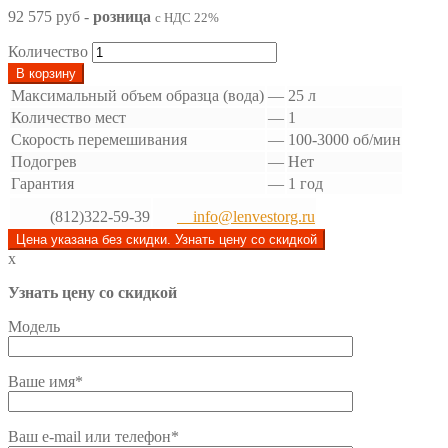
92 575 руб
-
розница
с НДС 22%
Количество
В корзину
Максимальный объем образца (вода)
—
25 л
Количество мест
—
1
Скорость перемешивания
—
100-3000 об/мин
Подогрев
—
Нет
Гарантия
—
1 год
(812)322-59-39
info@lenvestorg.ru
Цена указана без скидки. Узнать цену со скидкой
x
Узнать цену со скидкой
Модель
Ваше имя*
Ваш e-mail или телефон*