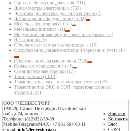
Гири и наборы гирь для весов
(211)
Динамометры электронные
(759)
Дозаторы диспенсеры для антисептиков
(2)
Лабораторное оборудование
(1 692)
Мебель лабораторная
(1 031)
Мебель медицинская
(11)
Модули взвешивающие, весовые платформы
(77)
Негатоскопы
(5)
Облучатели и лампы бактерицидные
(15)
Оборудование для автоматизации торговли и учета
(14)
Оборудование для маркировки
(276)
Складское оборудование
(44)
Соединительные коробки
(17)
Тензодатчики
(1 013)
Терминалы весовые, индикаторы весовые
(25)
Термоэтикетки ЭКО и ТОП, термотрансферные
этикетки
(24)
ООО "ЛЕНВЕСТОРГ"
193079, Санкт-Петербург, Октябрьская
наб., д.74, корпус 2
Новости
Тел/факс: (812)322-59-39
Контакты
Mobile/Telegram/MAX: +7 931-594-08-11
Блог
e-mail:
info@lenvestorg.ru
СОУТ