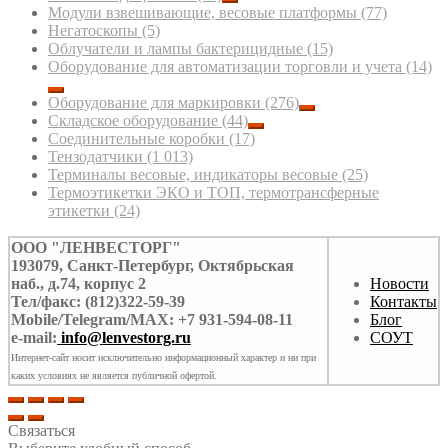
Модули взвешивающие, весовые платформы
(77)
Негатоскопы
(5)
Облучатели и лампы бактерицидные
(15)
Оборудование для автоматизации торговли и учета
(14)
Оборудование для маркировки
(276)
Складское оборудование
(44)
Соединительные коробки
(17)
Тензодатчики
(1 013)
Терминалы весовые, индикаторы весовые
(25)
Термоэтикетки ЭКО и ТОП, термотрансферные
этикетки
(24)
ООО "ЛЕНВЕСТОРГ"
193079, Санкт-Петербург, Октябрьская
наб., д.74, корпус 2
Новости
Тел/факс: (812)322-59-39
Контакты
Mobile/Telegram/MAX: +7 931-594-08-11
Блог
e-mail:
info@lenvestorg.ru
СОУТ
Интернет-сайт носит исключительно информационный характер и ни при
каких условиях не является публичной офертой.
Связаться