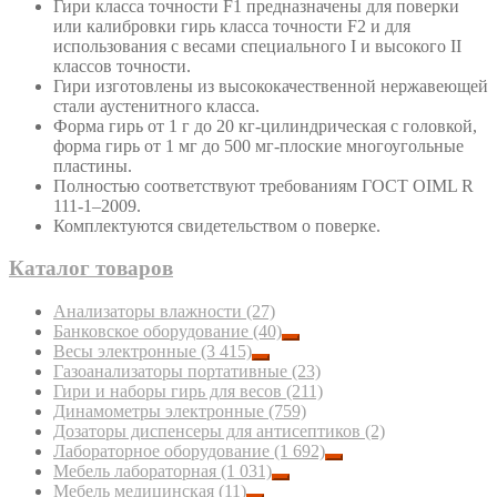
Гири класса точности F1 предназначены для поверки
или калибровки гирь класса точности F2 и для
использования с весами специального I и высокого II
классов точности.
Гири изготовлены из высококачественной нержавеющей
стали аустенитного класса.
Форма гирь от 1 г до 20 кг-цилиндрическая с головкой,
форма гирь от 1 мг до 500 мг-плоские многоугольные
пластины.
Полностью соответствуют требованиям ГОСТ OIML R
111-1–2009.
Комплектуются свидетельством о поверке.
Каталог товаров
Анализаторы влажности
(27)
Банковское оборудование
(40)
Весы электронные
(3 415)
Газоанализаторы портативные
(23)
Гири и наборы гирь для весов
(211)
Динамометры электронные
(759)
Дозаторы диспенсеры для антисептиков
(2)
Лабораторное оборудование
(1 692)
Мебель лабораторная
(1 031)
Мебель медицинская
(11)