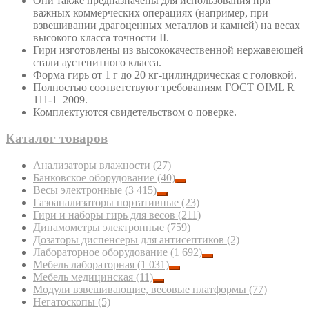
Они также предназначены для использования при
важных коммерческих операциях (например, при
взвешивании драгоценных металлов и камней) на весах
высокого класса точности II.
Гири изготовлены из высококачественной нержавеющей
стали аустенитного класса.
Форма гирь от 1 г до 20 кг-цилиндрическая с головкой.
Полностью соответствуют требованиям ГОСТ OIML R
111-1–2009.
Комплектуются свидетельством о поверке.
Каталог товаров
Анализаторы влажности
(27)
Банковское оборудование
(40)
Весы электронные
(3 415)
Газоанализаторы портативные
(23)
Гири и наборы гирь для весов
(211)
Динамометры электронные
(759)
Дозаторы диспенсеры для антисептиков
(2)
Лабораторное оборудование
(1 692)
Мебель лабораторная
(1 031)
Мебель медицинская
(11)
Модули взвешивающие, весовые платформы
(77)
Негатоскопы
(5)