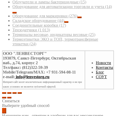
Облучатели и лампы бактерицидные
(15)
Оборудование для автоматизации торговли и учета
(14)
Оборудование для маркировки
(276)
Складское оборудование
(44)
Соединительные коробки
(17)
Тензодатчики
(1 013)
Терминалы весовые, индикаторы весовые
(25)
Термоэтикетки ЭКО и ТОП, термотрансферные
этикетки
(24)
ООО "ЛЕНВЕСТОРГ"
193079, Санкт-Петербург, Октябрьская
наб., д.74, корпус 2
Новости
Тел/факс: (812)322-59-39
Контакты
Mobile/Telegram/MAX: +7 931-594-08-11
Блог
e-mail:
info@lenvestorg.ru
СОУТ
Интернет-сайт носит исключительно информационный характер и ни при
каких условиях не является публичной офертой.
Связаться
Выберите удобный способ
Напишите нам - ответим в удобном для вас мессенджере.