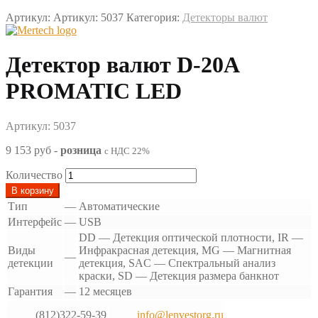
Артикул:
Артикул: 5037
Категория:
Детекторы валют
Детектор валют D-20A
PROMATIC LED
Артикул: 5037
9 153 руб
-
розница
с НДС 22%
Количество
В корзину
Тип
—
Автоматические
Интерфейс
—
USB
DD — Детекция оптической плотности, IR —
Виды
Инфракрасная детекция, MG — Магнитная
—
детекции
детекция, SAC — Спектральный анализ
краски, SD — Детекция размера банкнот
Гарантия
—
12 месяцев
(812)322-59-39
info@lenvestorg.ru