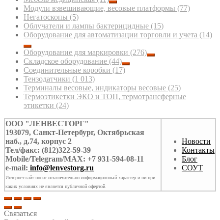
Модули взвешивающие, весовые платформы
(77)
Негатоскопы
(5)
Облучатели и лампы бактерицидные
(15)
Оборудование для автоматизации торговли и учета
(14)
Оборудование для маркировки
(276)
Складское оборудование
(44)
Соединительные коробки
(17)
Тензодатчики
(1 013)
Терминалы весовые, индикаторы весовые
(25)
Термоэтикетки ЭКО и ТОП, термотрансферные
этикетки
(24)
ООО "ЛЕНВЕСТОРГ"
193079, Санкт-Петербург, Октябрьская
наб., д.74, корпус 2
Новости
Тел/факс: (812)322-59-39
Контакты
Mobile/Telegram/MAX: +7 931-594-08-11
Блог
e-mail:
info@lenvestorg.ru
СОУТ
Интернет-сайт носит исключительно информационный характер и ни при
каких условиях не является публичной офертой.
Связаться