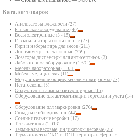
Каталог товаров
Анализаторы влажности
(27)
Банковское оборудование
(40)
Весы электронные
(3 415)
Газоанализаторы портативные
(23)
Гири и наборы гирь для весов
(211)
Динамометры электронные
(759)
Дозаторы диспенсеры для антисептиков
(2)
Лабораторное оборудование
(1 692)
Мебель лабораторная
(1 031)
Мебель медицинская
(11)
Модули взвешивающие, весовые платформы
(77)
Негатоскопы
(5)
Облучатели и лампы бактерицидные
(15)
Оборудование для автоматизации торговли и учета
(14)
Оборудование для маркировки
(276)
Складское оборудование
(44)
Соединительные коробки
(17)
Тензодатчики
(1 013)
Терминалы весовые, индикаторы весовые
(25)
Термоэтикетки ЭКО и ТОП, термотрансферные