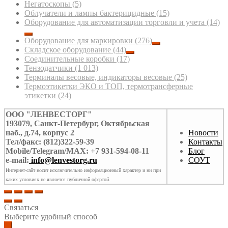
Негатоскопы
(5)
Облучатели и лампы бактерицидные
(15)
Оборудование для автоматизации торговли и учета
(14)
Оборудование для маркировки
(276)
Складское оборудование
(44)
Соединительные коробки
(17)
Тензодатчики
(1 013)
Терминалы весовые, индикаторы весовые
(25)
Термоэтикетки ЭКО и ТОП, термотрансферные
этикетки
(24)
ООО "ЛЕНВЕСТОРГ"
193079, Санкт-Петербург, Октябрьская
наб., д.74, корпус 2
Новости
Тел/факс: (812)322-59-39
Контакты
Mobile/Telegram/MAX: +7 931-594-08-11
Блог
e-mail:
info@lenvestorg.ru
СОУТ
Интернет-сайт носит исключительно информационный характер и ни при
каких условиях не является публичной офертой.
Связаться
Выберите удобный способ