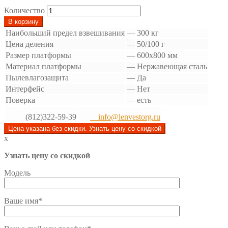
Количество
В корзину
Наибольший предел взвешивания
—
300 кг
Цена деления
—
50/100 г
Размер платформы
—
600x800 мм
Материал платформы
—
Нержавеющая сталь
Пылевлагозащита
—
Да
Интерфейс
—
Нет
Поверка
—
есть
(812)322-59-39
info@lenvestorg.ru
Цена указана без скидки. Узнать цену со скидкой
x
Узнать цену со скидкой
Модель
Ваше имя*