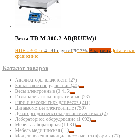
Весы TB-M-300.2-AB(RUEW)1
НПВ - 300 кг
41 916
руб
В корзину
Добавить к
с НДС 22%
сравнению
Каталог товаров
Анализаторы влажности
(27)
Банковское оборудование
(40)
Весы электронные
(3 415)
Газоанализаторы портативные
(23)
Гири и наборы гирь для весов
(211)
Динамометры электронные
(759)
Дозаторы диспенсеры для антисептиков
(2)
Лабораторное оборудование
(1 692)
Мебель лабораторная
(1 031)
Мебель медицинская
(11)
Модули взвешивающие, весовые платформы
(77)