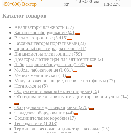
450x600 мм
450*600) Вектор
кг
НДС 22%
Каталог товаров
Анализаторы влажности
(27)
Банковское оборудование
(40)
Весы электронные
(3 415)
Газоанализаторы портативные
(23)
Гири и наборы гирь для весов
(211)
Динамометры электронные
(759)
Дозаторы диспенсеры для антисептиков
(2)
Лабораторное оборудование
(1 692)
Мебель лабораторная
(1 031)
Мебель медицинская
(11)
Модули взвешивающие, весовые платформы
(77)
Негатоскопы
(5)
Облучатели и лампы бактерицидные
(15)
Оборудование для автоматизации торговли и учета
(14)
Оборудование для маркировки
(276)
Складское оборудование
(44)
Соединительные коробки
(17)
Тензодатчики
(1 013)
Терминалы весовые, индикаторы весовые
(25)