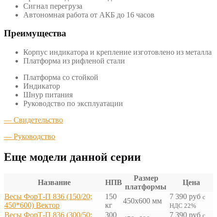
Сигнал перегруза
Автономная работа от АКБ до 16 часов
Преимущества
Корпус индикатора и крепление изготовлено из металла
Платформа из рифленой стали
Платформа со стойкой
Индикатор
Шнур питания
Руководство по эксплуатации
— Свидетельство
— Руководство
Еще модели данной серии
Размер
Название
НПВ
Цена
платформы
Bесы ФорТ-П 836 (150/20;
150
7 390
руб
с
450x600 мм
450*600) Вектор
кг
НДС 22%
Bесы ФорТ-П 836 (300/50;
300
7 390
руб
с