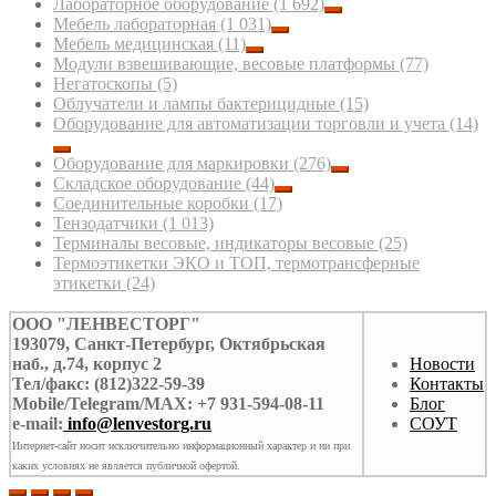
Лабораторное оборудование
(1 692)
Мебель лабораторная
(1 031)
Мебель медицинская
(11)
Модули взвешивающие, весовые платформы
(77)
Негатоскопы
(5)
Облучатели и лампы бактерицидные
(15)
Оборудование для автоматизации торговли и учета
(14)
Оборудование для маркировки
(276)
Складское оборудование
(44)
Соединительные коробки
(17)
Тензодатчики
(1 013)
Терминалы весовые, индикаторы весовые
(25)
Термоэтикетки ЭКО и ТОП, термотрансферные
этикетки
(24)
ООО "ЛЕНВЕСТОРГ"
193079, Санкт-Петербург, Октябрьская
наб., д.74, корпус 2
Новости
Тел/факс: (812)322-59-39
Контакты
Mobile/Telegram/MAX: +7 931-594-08-11
Блог
e-mail:
info@lenvestorg.ru
СОУТ
Интернет-сайт носит исключительно информационный характер и ни при
каких условиях не является публичной офертой.