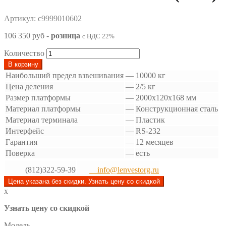
Артикул: с9999010602
106 350 руб
-
розница
с НДС 22%
Количество
В корзину
Наибольший предел взвешивания
—
10000 кг
Цена деления
—
2/5 кг
Размер платформы
—
2000x120x168 мм
Материал платформы
—
Конструкционная сталь
Материал терминала
—
Пластик
Интерфейс
—
RS-232
Гарантия
—
12 месяцев
Поверка
—
есть
(812)322-59-39
info@lenvestorg.ru
Цена указана без скидки. Узнать цену со скидкой
x
Узнать цену со скидкой
Модель