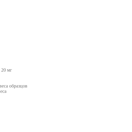
 20 мг
веса образцов
еса