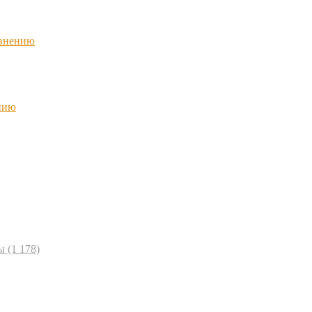
авнению
нию
ы
(1 178)