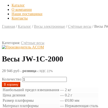
Каталог
О компании
Наши поставщики
Контакты
Главная
/
Каталог
/
Весы электронные
/
Счётные весы
/
Весы JW
Категория:
Счётные весы
Весы JW-1C-2000
28 946 руб
-
розница
с НДС 22%
Количество
В корзину
Наибольший предел взвешивания
—
2 кг
Цена деления
—
0.2 г
Размер платформы
—
Ø180 мм
Материал платформы
—
Нержавеющая сталь