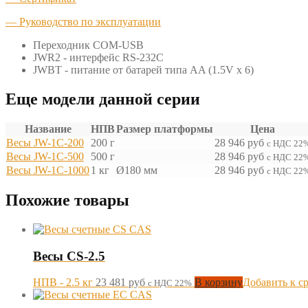
— Руководство по эксплуатации
Переходник COM-USB
JWR2 - интерфейс RS-232C
JWBT - питание от батарей типа AA (1.5V x 6)
Еще модели данной серии
Название
НПВ
Размер платформы
Цена
Весы JW-1C-200
200 г
28 946
руб
с НДС 22
Весы JW-1C-500
500 г
28 946
руб
с НДС 22
Весы JW-1C-1000
1 кг
Ø180 мм
28 946
руб
с НДС 22
Похожие товары
Весы CS-2.5
НПВ - 2.5 кг
23 481
руб
В корзину
Добавить к с
с НДС 22%