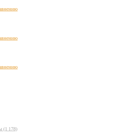
равнению
равнению
равнению
ы
(1 178)