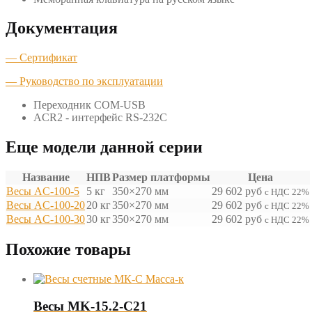
Документация
— Сертификат
— Руководство по эксплуатации
Переходник COM-USB
ACR2 - интерфейс RS-232C
Еще модели данной серии
Название
НПВ
Размер платформы
Цена
Весы AC-100-5
5 кг
350×270 мм
29 602
руб
с НДС 22%
Весы AC-100-20
20 кг
350×270 мм
29 602
руб
с НДС 22%
Весы AC-100-30
30 кг
350×270 мм
29 602
руб
с НДС 22%
Похожие товары
Весы MK-15.2-С21