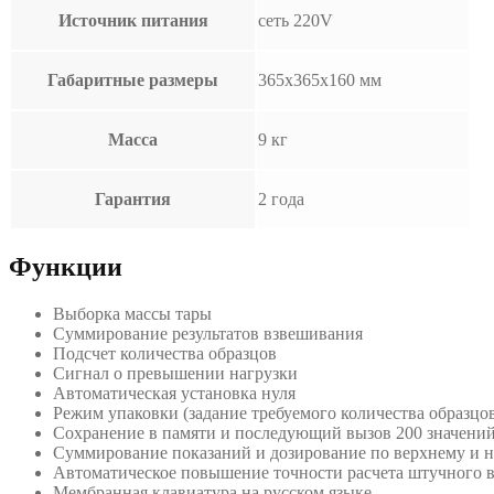
Источник питания
сеть 220V
Габаритные размеры
365х365х160 мм
Масса
9 кг
Гарантия
2 года
Функции
Выборка массы тары
Суммирование результатов взвешивания
Подсчет количества образцов
Сигнал о превышении нагрузки
Автоматическая установка нуля
Режим упаковки (задание требуемого количества образцо
Сохранение в памяти и последующий вызов 200 значений
Суммирование показаний и дозирование по верхнему и 
Автоматическое повышение точности расчета штучного в
Мембранная клавиатура на русском языке