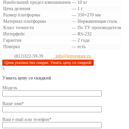
Наибольший предел взвешивания
—
10 кг
Цена деления
—
1 г
Размер платформы
—
350×270 мм
Материал платформы
—
Нержавеющая сталь
Класс точности
—
По ТУ производителя
Интерфейс
—
RS-232
Гарантия
—
2 года
Поверка
—
есть
(812)322-59-39
info@lenvestorg.ru
Цена указана без скидки. Узнать цену со скидкой
x
Узнать цену со скидкой
Модель
Ваше имя*
Ваш e-mail или телефон*