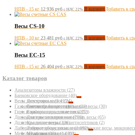
НПВ - 15 кг
12 936
руб
В корзину
Добавить к с
с НДС 22%
Весы CS-10
НПВ - 10 кг
23 481
руб
В корзину
Добавить к с
с НДС 22%
Весы EC-15
НПВ - 15 кг
26 404
руб
В корзину
Добавить к с
с НДС 22%
Каталог товаров
Анализаторы влажности
(27)
Банковское оборудование
(40)
Весы электронные
Детекторы валют
(3 415)
(24)
Газоанализаторы портативные
Счетчики банкнот
Автомобильные подкладные весы
(16)
(23)
(30)
Гири и наборы гирь для весов
Взрывозащищенные весы
(211)
(53)
Динамометры электронные
Для взвешивания животных весы
(759)
(65)
Дозаторы диспенсеры для антисептиков
Крановые весы
(226)
(2)
Лабораторное оборудование
Лабораторные весы, аналитические весы, микровес
(1 692)
Мебель лабораторная
Медицинские весы
pH-метры
(33)
(1 031)
(60)