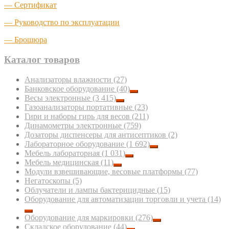
— Сертификат
— Руководство по эксплуатации
— Брошюра
Каталог товаров
Анализаторы влажности
(27)
Банковское оборудование
(40)
Весы электронные
(3 415)
Газоанализаторы портативные
(23)
Гири и наборы гирь для весов
(211)
Динамометры электронные
(759)
Дозаторы диспенсеры для антисептиков
(2)
Лабораторное оборудование
(1 692)
Мебель лабораторная
(1 031)
Мебель медицинская
(11)
Модули взвешивающие, весовые платформы
(77)
Негатоскопы
(5)
Облучатели и лампы бактерицидные
(15)
Оборудование для автоматизации торговли и учета
(14)
Оборудование для маркировки
(276)
Складское оборудование
(44)