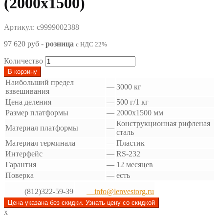
(2000х1500)
Артикул: с9999002388
97 620 руб
-
розница
с НДС 22%
Количество
В корзину
Наибольший предел
—
3000 кг
взвешивания
Цена деления
—
500 г/1 кг
Размер платформы
—
2000x1500 мм
Конструкционная рифленая
Материал платформы
—
сталь
Материал терминала
—
Пластик
Интерфейс
—
RS-232
Гарантия
—
12 месяцев
Поверка
—
есть
(812)322-59-39
info@lenvestorg.ru
Цена указана без скидки. Узнать цену со скидкой
x