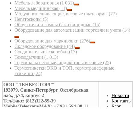
Мебель лабораторная
(1 031)
Мебель медицинская
(11)
Модули взвешивающие, весовые платформы
(77)
Негатоскопы
(5)
Облучатели и лампы бактерицидные
(15)
Оборудование для автоматизации торговли и учета
(14)
Оборудование для маркировки
(276)
Складское оборудование
(44)
Соединительные коробки
(17)
Тензодатчики
(1 013)
Терминалы весовые, индикаторы весовые
(25)
Термоэтикетки ЭКО и ТОП, термотрансферные
этикетки
(24)
ООО "ЛЕНВЕСТОРГ"
193079, Санкт-Петербург, Октябрьская
наб., д.74, корпус 2
Новости
Тел/факс: (812)322-59-39
Контакты
Mobile/Telegram/MAX: +7 931-594-08-11
Блог
e-mail:
info@lenvestorg.ru
СОУТ
Интернет-сайт носит исключительно информационный характер и ни при
каких условиях не является публичной офертой.