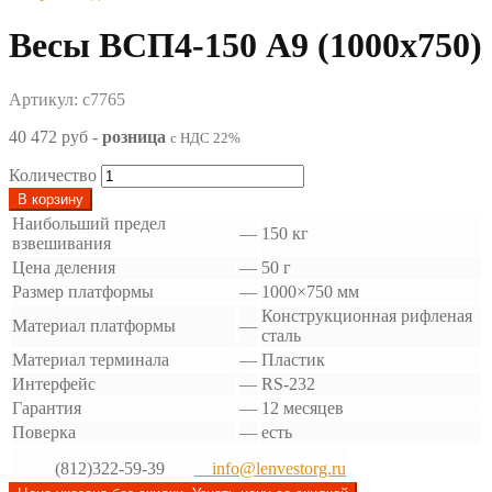
Весы ВСП4-150 А9 (1000х750)
Артикул: с7765
40 472 руб
-
розница
с НДС 22%
Количество
В корзину
Наибольший предел
—
150 кг
взвешивания
Цена деления
—
50 г
Размер платформы
—
1000×750 мм
Конструкционная рифленая
Материал платформы
—
сталь
Материал терминала
—
Пластик
Интерфейс
—
RS-232
Гарантия
—
12 месяцев
Поверка
—
есть
(812)322-59-39
info@lenvestorg.ru