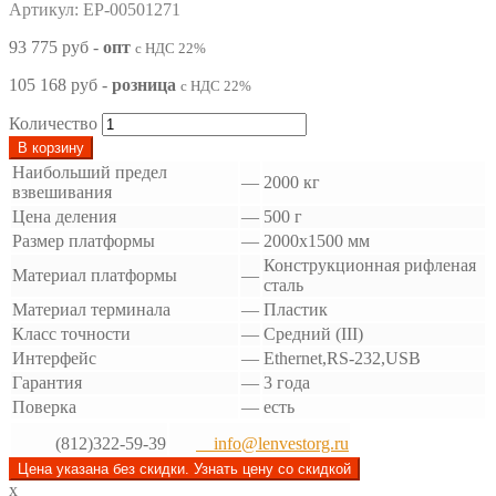
Артикул: EP-00501271
93 775 руб
-
опт
с НДС 22%
105 168 руб
-
розница
с НДС 22%
Количество
В корзину
Наибольший предел
—
2000 кг
взвешивания
Цена деления
—
500 г
Размер платформы
—
2000x1500 мм
Конструкционная рифленая
Материал платформы
—
сталь
Материал терминала
—
Пластик
Класс точности
—
Средний (III)
Интерфейс
—
Ethernet,RS-232,USB
Гарантия
—
3 года
Поверка
—
есть
(812)322-59-39
info@lenvestorg.ru
Цена указана без скидки. Узнать цену со скидкой
x