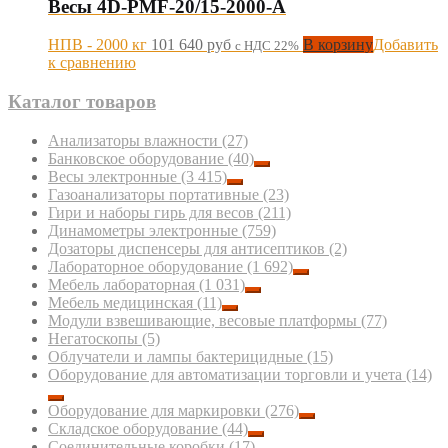
Весы 4D-PMF-20/15-2000-A
НПВ - 2000 кг
101 640
руб
В корзину
Добавить
с НДС 22%
к сравнению
Каталог товаров
Анализаторы влажности
(27)
Банковское оборудование
(40)
Весы электронные
(3 415)
Газоанализаторы портативные
(23)
Гири и наборы гирь для весов
(211)
Динамометры электронные
(759)
Дозаторы диспенсеры для антисептиков
(2)
Лабораторное оборудование
(1 692)
Мебель лабораторная
(1 031)
Мебель медицинская
(11)
Модули взвешивающие, весовые платформы
(77)
Негатоскопы
(5)
Облучатели и лампы бактерицидные
(15)
Оборудование для автоматизации торговли и учета
(14)
Оборудование для маркировки
(276)
Складское оборудование
(44)
Соединительные коробки
(17)