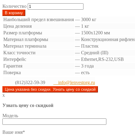
Количество
В корзину
Наибольший предел взвешивания
—
3000 кг
Цена деления
—
1 кг
Размер платформы
—
1500х1200 мм
Материал платформы
—
Конструкционная рифлена
Материал терминала
—
Пластик
Класс точности
—
Средний (III)
Интерфейс
—
Ethernet,RS-232,USB
Гарантия
—
3 года
Поверка
—
есть
(812)322-59-39
info@lenvestorg.ru
Цена указана без скидки. Узнать цену со скидкой
x
Узнать цену со скидкой
Модель
Ваше имя*