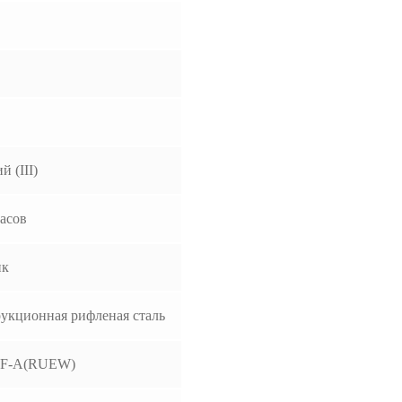
й (III)
часов
ик
укционная рифленая сталь
F-A(RUEW)