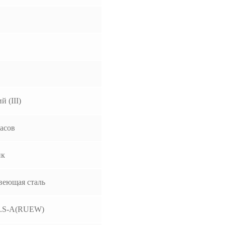
й (III)
часов
ик
веющая сталь
.S-A(RUEW)