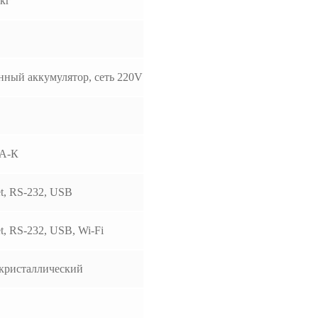
 кг
нный аккумулятор, сеть 220V
А-К
et, RS-232, USB
et, RS-232, USB, Wi-Fi
кристаллический