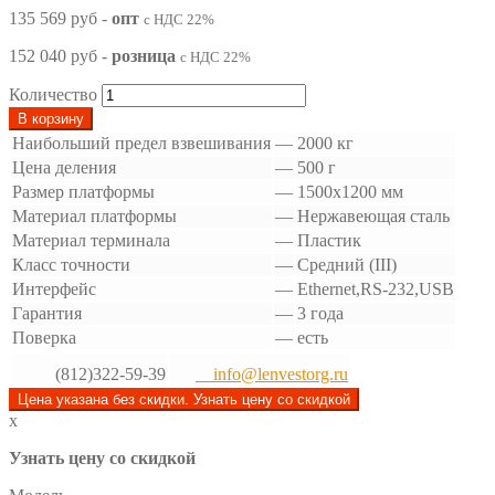
135 569 руб
-
опт
с НДС 22%
152 040 руб
-
розница
с НДС 22%
Количество
В корзину
Наибольший предел взвешивания
—
2000 кг
Цена деления
—
500 г
Размер платформы
—
1500х1200 мм
Материал платформы
—
Нержавеющая сталь
Материал терминала
—
Пластик
Класс точности
—
Средний (III)
Интерфейс
—
Ethernet,RS-232,USB
Гарантия
—
3 года
Поверка
—
есть
(812)322-59-39
info@lenvestorg.ru
Цена указана без скидки. Узнать цену со скидкой
x
Узнать цену со скидкой