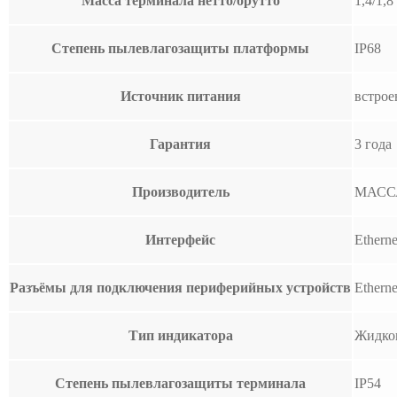
Масса терминала нетто/брутто
1,4/1,8
Степень пылевлагозащиты платформы
IP68
Источник питания
встрое
Гарантия
3 года
Производитель
МАСС
Интерфейс
Ethern
Разъёмы для подключения периферийных устройств
Ethern
Тип индикатора
Жидко
Степень пылевлагозащиты терминала
IP54