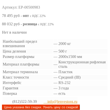
Артикул: EP-00500983
78 495 руб
-
опт
с НДС 22%
88 032 руб
-
розница
с НДС 22%
Нет в наличии
Наибольший предел
—
2000 кг
взвешивания
Цена деления
—
500 г
Размер платформы
—
2000x1500 мм
Конструкционная рифленая
Материал платформы
—
сталь
Материал терминала
—
Пластик
Класс точности
—
Средний (III)
Интерфейс
—
RS-232
Гарантия
—
3 года
Поверка
—
есть
(812)322-59-39
info@lenvestorg.ru
Цена указана без скидки. Узнать цену со скидкой