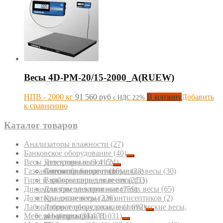
Весы 4D-PM-20/15-2000_A(RUEW)
НПВ - 2000 кг
91 560
руб
В корзину
Добавить
с НДС 22%
к сравнению
Каталог товаров
Анализаторы влажности
(27)
Банковское оборудование
(40)
Весы электронные
Детекторы валют
(3 415)
(24)
Газоанализаторы портативные
Счетчики банкнот
Автомобильные подкладные весы
(16)
(23)
(30)
Гири и наборы гирь для весов
Взрывозащищенные весы
(211)
(53)
Динамометры электронные
Для взвешивания животных весы
(759)
(65)
Дозаторы диспенсеры для антисептиков
Крановые весы
(226)
(2)
Лабораторное оборудование
Лабораторные весы, аналитические весы,
(1 692)
Мебель лабораторная
микровесы
pH-метры
(33)
(1 178)
(1 031)