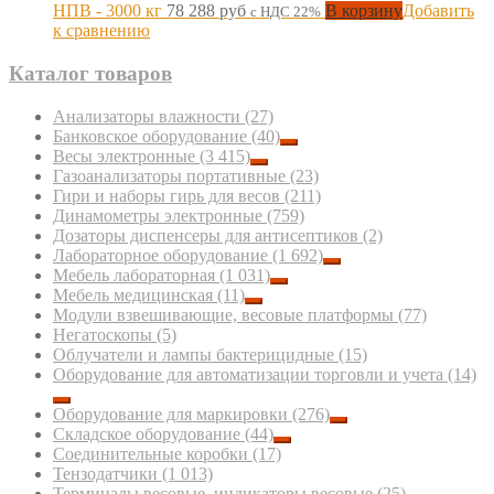
НПВ - 3000 кг
78 288
руб
В корзину
Добавить
с НДС 22%
к сравнению
Каталог товаров
Анализаторы влажности
(27)
Банковское оборудование
(40)
Весы электронные
(3 415)
Газоанализаторы портативные
(23)
Гири и наборы гирь для весов
(211)
Динамометры электронные
(759)
Дозаторы диспенсеры для антисептиков
(2)
Лабораторное оборудование
(1 692)
Мебель лабораторная
(1 031)
Мебель медицинская
(11)
Модули взвешивающие, весовые платформы
(77)
Негатоскопы
(5)
Облучатели и лампы бактерицидные
(15)
Оборудование для автоматизации торговли и учета
(14)
Оборудование для маркировки
(276)
Складское оборудование
(44)
Соединительные коробки
(17)
Тензодатчики
(1 013)
Терминалы весовые, индикаторы весовые
(25)