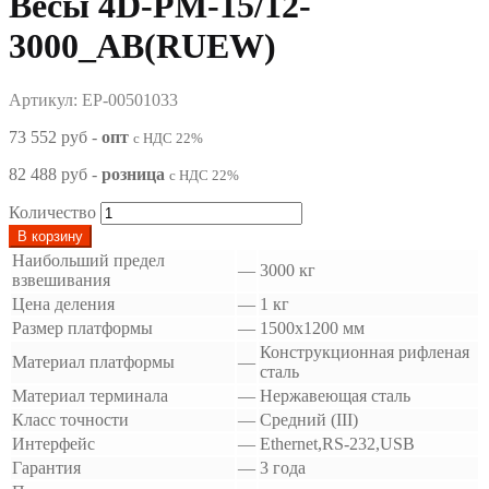
Весы 4D-PM-15/12-
3000_AB(RUEW)
Артикул: EP-00501033
73 552 руб
-
опт
с НДС 22%
82 488 руб
-
розница
с НДС 22%
Количество
В корзину
Наибольший предел
—
3000 кг
взвешивания
Цена деления
—
1 кг
Размер платформы
—
1500х1200 мм
Конструкционная рифленая
Материал платформы
—
сталь
Материал терминала
—
Нержавеющая сталь
Класс точности
—
Средний (III)
Интерфейс
—
Ethernet,RS-232,USB
Гарантия
—
3 года