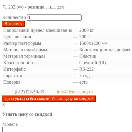
71 232 руб
-
розница
с НДС 22%
Количество
В корзину
Наибольший предел взвешивания
—
2000 кг
Цена деления
—
500 г
Размер платформы
—
1500х1200 мм
Материал платформы
—
Конструкционная рифлена
Материал терминала
—
Пластик
Класс точности
—
Средний (III)
Интерфейс
—
RS-232
Гарантия
—
3 года
Поверка
—
есть
(812)322-59-39
info@lenvestorg.ru
Цена указана без скидки. Узнать цену со скидкой
x
Узнать цену со скидкой
Модель