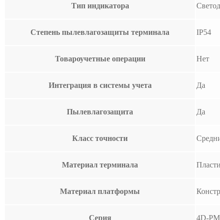
Тип индикатора
Свето
Степень пылевлагозащиты терминала
IP54
Товароучетные операции
Нет
Интеграция в системы учета
Да
Пылевлагозащита
Да
Класс точности
Средни
Материал терминала
Пласт
Материал платформы
Констр
Серия
4D-PM