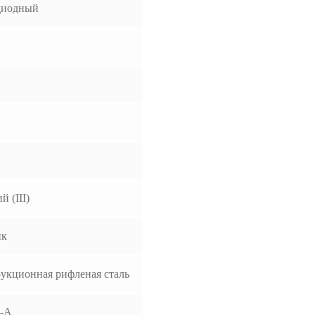
диодный
й (III)
ик
укционная рифленая сталь
-A