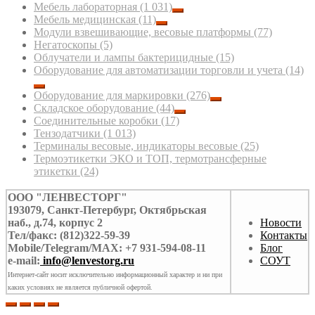
Мебель лабораторная
(1 031)
Мебель медицинская
(11)
Модули взвешивающие, весовые платформы
(77)
Негатоскопы
(5)
Облучатели и лампы бактерицидные
(15)
Оборудование для автоматизации торговли и учета
(14)
Оборудование для маркировки
(276)
Складское оборудование
(44)
Соединительные коробки
(17)
Тензодатчики
(1 013)
Терминалы весовые, индикаторы весовые
(25)
Термоэтикетки ЭКО и ТОП, термотрансферные
этикетки
(24)
ООО "ЛЕНВЕСТОРГ"
193079, Санкт-Петербург, Октябрьская
наб., д.74, корпус 2
Новости
Тел/факс: (812)322-59-39
Контакты
Mobile/Telegram/MAX: +7 931-594-08-11
Блог
e-mail:
info@lenvestorg.ru
СОУТ
Интернет-сайт носит исключительно информационный характер и ни при
каких условиях не является публичной офертой.