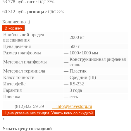
53 778 руб
-
опт
с НДС 22%
60 312 руб
-
розница
с НДС 22%
Количество
В корзину
Наибольший предел
—
2000 кг
взвешивания
Цена деления
—
500 г
Размер платформы
—
1000×1000 мм
Конструкционная рифленая
Материал платформы
—
сталь
Материал терминала
—
Пластик
Класс точности
—
Средний (III)
Интерфейс
—
RS-232
Гарантия
—
3 года
Поверка
—
есть
(812)322-59-39
info@lenvestorg.ru
Цена указана без скидки. Узнать цену со скидкой
x
Узнать цену со скидкой