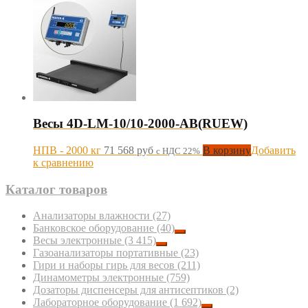
Весы 4D-LM-10/10-2000-AB(RUEW)
НПВ - 2000 кг
71 568
руб
В корзину
Добавить
с НДС 22%
к сравнению
Каталог товаров
Анализаторы влажности
(27)
Банковское оборудование
(40)
Весы электронные
(3 415)
Газоанализаторы портативные
(23)
Гири и наборы гирь для весов
(211)
Динамометры электронные
(759)
Дозаторы диспенсеры для антисептиков
(2)
Лабораторное оборудование
(1 692)