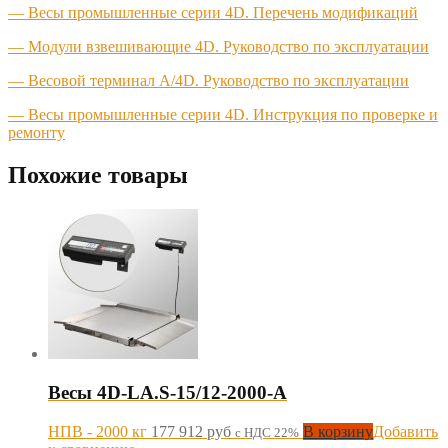
— Весы промышленные серии 4D. Перечень модификаций
— Модули взвешивающие 4D. Руководство по эксплуатации
— Весовой терминал A/4D. Руководство по эксплуатации
— Весы промышленные серии 4D. Инструкция по проверке и
ремонту
Похожие товары
Весы 4D-LA.S-15/12-2000-A
НПВ - 2000 кг
177 912
руб
В корзину
Добавить
с НДС 22%