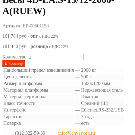
A(RUEW)
Артикул: EP-00501158
161 784 руб
-
опт
с НДС 22%
181 440 руб
-
розница
с НДС 22%
Количество
В корзину
Наибольший предел взвешивания
—
2000 кг
Цена деления
—
500 г
Размер платформы
—
1500х1200 мм
Материал платформы
—
Нержавеющая сталь
Материал терминала
—
Пластик
Класс точности
—
Средний (III)
Интерфейс
—
Ethernet,RS-232,USB
Гарантия
—
3 года
Поверка
—
есть
(812)322-59-39
info@lenvestorg.ru