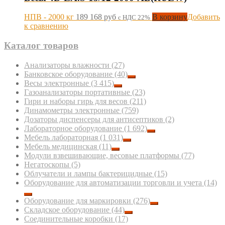
НПВ - 2000 кг
189 168
руб
В корзину
Добавить
с НДС 22%
к сравнению
Каталог товаров
Анализаторы влажности
(27)
Банковское оборудование
(40)
Весы электронные
(3 415)
Газоанализаторы портативные
(23)
Гири и наборы гирь для весов
(211)
Динамометры электронные
(759)
Дозаторы диспенсеры для антисептиков
(2)
Лабораторное оборудование
(1 692)
Мебель лабораторная
(1 031)
Мебель медицинская
(11)
Модули взвешивающие, весовые платформы
(77)
Негатоскопы
(5)
Облучатели и лампы бактерицидные
(15)
Оборудование для автоматизации торговли и учета
(14)
Оборудование для маркировки
(276)
Складское оборудование
(44)
Соединительные коробки
(17)