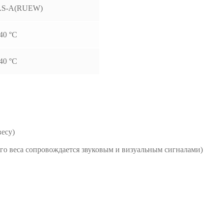
.S-A(RUEW)
40 °С
40 °С
весу)
о веса сопровождается звуковым и визуальным сигналами)