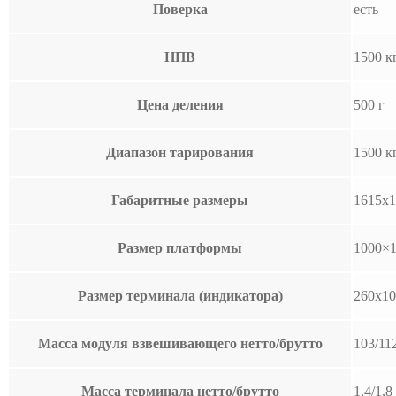
Поверка
есть
НПВ
1500 к
Цена деления
500 г
Диапазон тарирования
1500 к
Габаритные размеры
1615х1
Размер платформы
1000×
Размер терминала (индикатора)
260x10
Масса модуля взвешивающего нетто/брутто
103/11
Масса терминала нетто/брутто
1,4/1,8