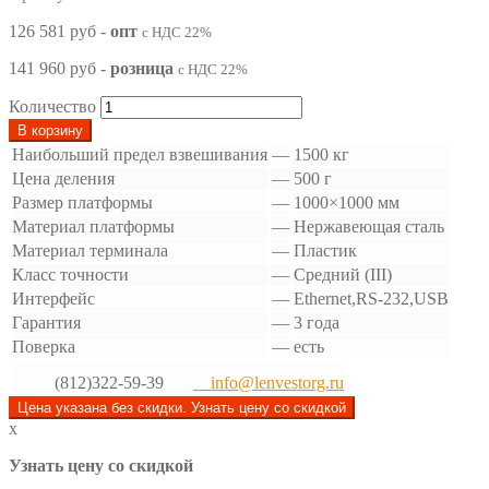
126 581 руб
-
опт
с НДС 22%
141 960 руб
-
розница
с НДС 22%
Количество
В корзину
Наибольший предел взвешивания
—
1500 кг
Цена деления
—
500 г
Размер платформы
—
1000×1000 мм
Материал платформы
—
Нержавеющая сталь
Материал терминала
—
Пластик
Класс точности
—
Средний (III)
Интерфейс
—
Ethernet,RS-232,USB
Гарантия
—
3 года
Поверка
—
есть
(812)322-59-39
info@lenvestorg.ru
Цена указана без скидки. Узнать цену со скидкой
x
Узнать цену со скидкой