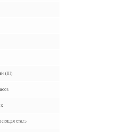
й (III)
часов
ик
веющая сталь