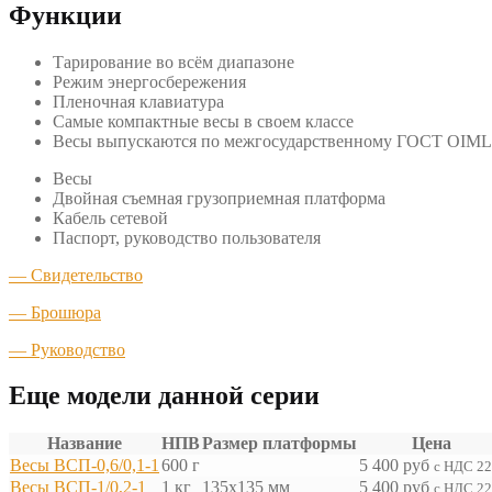
Функции
Тарирование во всём диапазоне
Режим энергосбережения
Пленочная клавиатура
Самые компактные весы в своем классе
Весы выпускаются по межгосударственному ГОСТ OIML R 
Весы
Двойная съемная грузоприемная платформа
Кабель сетевой
Паспорт, руководство пользователя
—
Свидетельство
—
Брошюра
—
Руководство
Еще модели данной серии
Название
НПВ
Размер платформы
Цена
Весы ВСП-0,6/0,1-1
600 г
5 400
руб
с НДС 2
Весы ВСП-1/0,2-1
1 кг
135х135 мм
5 400
руб
с НДС 2