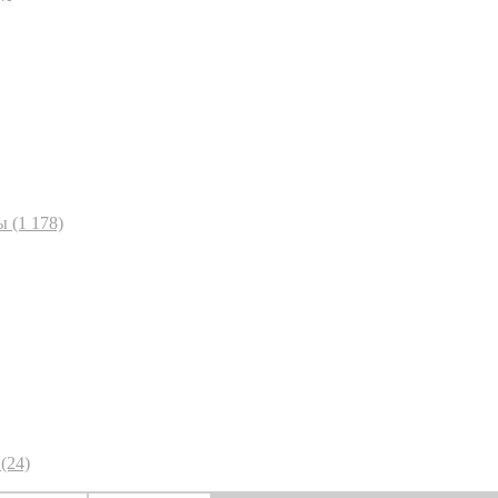
ы
(1 178)
(24)