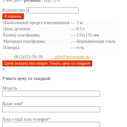
5 400 руб
-
розница
с НДС 22%
Количество
В корзину
Наибольший предел взвешивания
—
3 кг
Цена деления
—
0.5 г
Размер платформы
—
135х135 мм
Материал платформы
—
Нержавеющая сталь
Поверка
—
есть
(812)322-59-39
info@lenvestorg.ru
Цена указана без скидки. Узнать цену со скидкой
x
Узнать цену со скидкой
Модель
Ваше имя*
Ваш e-mail или телефон*