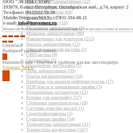
Инкубаторы лабораторные
(22)
ООО "ЛЕНВЕСТОРГ"
Климатические камеры
(6)
193079, Санкт-Петербург, Октябрьская наб., д.74, корпус 2
Колбонагреватели
(64)
Тел/факс: (812)322-59-39
Колориметры
(8)
Mobile/Telegram/MAX: +7 931-594-08-11
Кондуктометры
(19)
e-mail:
info@lenvestorg.ru
Мельницы лабораторные
(5)
Интернет-сайт носит исключительно информационный характер и ни при каких условиях не является п
Мешалки лабораторные
(88)
Наконечники для дозаторов
(212)
Насосы лабораторные
(12)
Связаться
Оборудование для рассева
(2)
Выберите удобный способ
ОВП-метры
(9)
Оксиметры
(5)
Напишите нам - ответим в удобном для вас мессенджере.
Охладители дистиллята
(5)
Telegram
MAX
Печи лабораторные
(50)
Плиты нагревательные
(54)
Приборы для анализа нефтепродуктов
(17)
ПЦР боксы и ламинарные шкафы
(3)
Ротационные испарители
(12)
Роторы для центрифуг
(37)
Сборники хранения воды
(10)
Системы очистки кислот
(1)
Спектрофотометры
(3)
Сушильные шкафы
(54)
Термометры лабораторные
(21)
Термостаты жидкостные
(147)